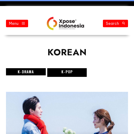
Menu
Search
KOREAN
K-DRAMA
K-POP