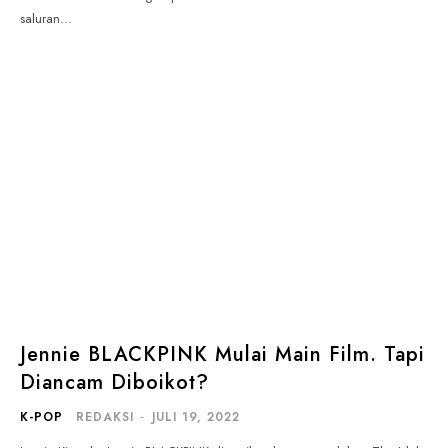
saluran...
Jennie BLACKPINK Mulai Main Film. Tapi
Diancam Diboikot?
K-POP
REDAKSI
-
JULI 19, 2022