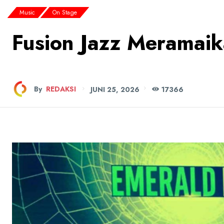
Music
On Stage
Fusion Jazz Meramai
By
REDAKSI
JUNI 25, 2026
173
66