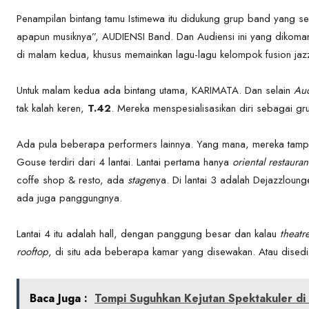
Penampilan bintang tamu Istimewa itu didukung grup band yang se
apapun musiknya”, AUDIENSI Band. Dan Audiensi ini yang dikom
di malam kedua, khusus memainkan lagu-lagu kelompok fusion ja
Untuk malam kedua ada bintang utama, KARIMATA. Dan selain
Aud
tak kalah keren,
T.42
. Mereka menspesialisasikan diri sebagai g
Ada pula beberapa performers lainnya. Yang mana, mereka tampi
Gouse terdiri dari 4 lantai. Lantai pertama hanya
oriental restauran
coffe shop & resto, ada
stage
nya. Di lantai 3 adalah Dejazzloun
ada juga panggungnya.
Lantai 4 itu adalah hall, dengan panggung besar dan kalau
theatre
rooftop
, di situ ada beberapa kamar yang disewakan. Atau dised
Baca Juga :
Tompi Suguhkan Kejutan Spektakuler di H