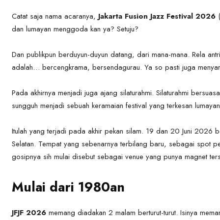
Catat saja nama acaranya,
Jakarta Fusion Jazz Festival 2026
(
dan lumayan menggoda kan ya? Setuju?
Dan publikpun berduyun-duyun datang, dari mana-mana. Rela antri 
adalah… bercengkrama, bersendagurau. Ya so pasti juga menyan
Pada akhirnya menjadi juga ajang silaturahmi. Silaturahmi bersu
sungguh menjadi sebuah keramaian festival yang terkesan lumaya
Itulah yang terjadi pada akhir pekan silam. 19 dan 20 Juni 2026 
Selatan. Tempat yang sebenarnya terbilang baru, sebagai spot pe
gosipnya sih mulai disebut sebagai venue yang punya magnet ters
Mulai dari 1980an
JFJF 2026
memang diadakan 2 malam berturut-turut. Isinya memang