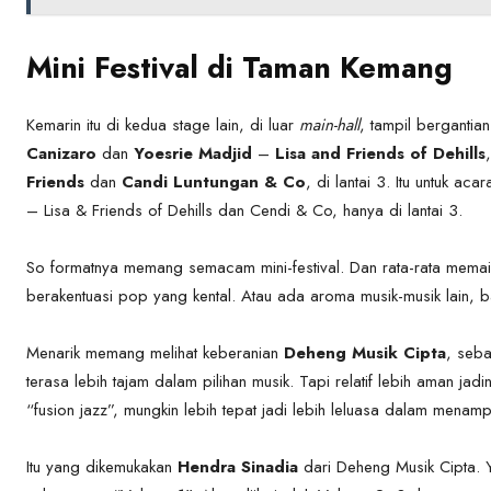
Mini Festival di Taman Kemang
Kemarin itu di kedua stage lain, di luar
main-hall
, tampil bergant
Canizaro
dan
Yoesrie Madjid
–
Lisa and Friends of Dehills
Friends
dan
Candi Luntungan & Co
, di lantai 3. Itu untuk a
– Lisa & Friends of Dehills dan Cendi & Co, hanya di lantai 3.
So formatnya memang semacam mini-festival. Dan rata-rata mema
berakentuasi pop yang kental. Atau ada aroma musik-musik lain, 
Menarik memang melihat keberanian
Deheng Musik Cipta
, seba
terasa lebih tajam dalam pilihan musik. Tapi relatif lebih aman ja
“fusion jazz”, mungkin lebih tepat jadi lebih leluasa dalam mena
Itu yang dikemukakan
Hendra Sinadia
dari Deheng Musik Cipta. Y