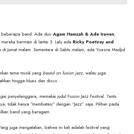
ian beberapa band. Ada duo
Agam Hamzah & Ade Irawan
,
, mereka bermain di lantai 3. Lalu ada
Ricky Poetiray and
cara di Jumat malam. Sementara di Sabtu malam, ada Yoesrie Madjid
inkan tema musik yang
based on fusion jazz
, walau juga
bahkan hingga blues dan disco .
gai penyelenggara, memakai judul Fusion Jazz Festival. Tentu
dinya, tidak hanya “membatasi” dengan “Jazz” saja. Pilihan pada
mpilkan band yang beragam.
ang juga mengatakan, bahwa ini kali adalah festival yang