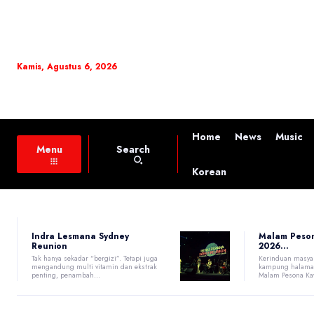
Kamis, Agustus 6, 2026
Home
News
Music
Search
Menu
Korean
Indra Lesmana Sydney
Malam Peso
Reunion
2026...
Tak hanya sekadar “bergizi”. Tetapi juga
Kerinduan masya
mengandung multi vitamin dan ekstrak
kampung halaman 
penting, penambah...
Malam Pesona Kaw