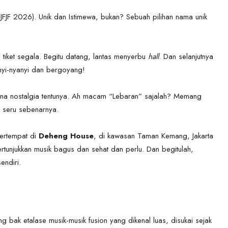
JFJF 2026). Unik dan Istimewa, bukan? Sebuah pilihan nama unik
tiket segala. Begitu datang, lantas menyerbu
hall
. Dan selanjutnya
yi-nyanyi dan bergoyang!
asana nostalgia tentunya. Ah macam “Lebaran” sajalah? Memang
n seru sebenarnya.
bertempat di
Deheng House
, di kawasan Taman Kemang, Jakarta
rtunjukkan musik bagus dan sehat dan perlu. Dan begitulah,
endiri.
 bak etalase musik-musik fusion yang dikenal luas, disukai sejak