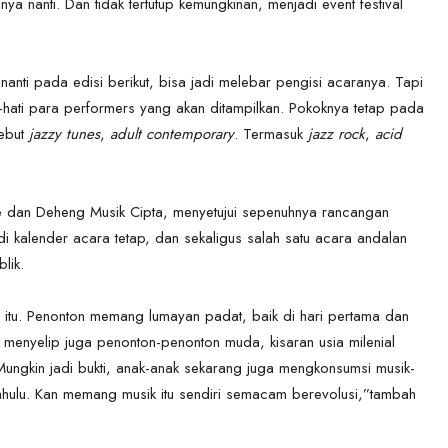
a nanti. Dan tidak tertutup kemungkinan, menjadi event festival
nanti pada edisi berikut, bisa jadi melebar pengisi acaranya. Tapi
-hati para performers yang akan ditampilkan. Pokoknya tetap pada
sebut
jazzy tunes
,
adult contemporary
. Termasuk
jazz rock
,
acid
dan Deheng Musik Cipta, menyetujui sepenuhnya rancangan
adi kalender acara tetap, dan sekaligus salah satu acara andalan
lik.
 itu. Penonton memang lumayan padat, baik di hari pertama dan
a menyelip juga penonton-penonton muda, kisaran usia milenial
Mungkin jadi bukti, anak-anak sekarang juga mengkonsumsi musik-
ahulu. Kan memang musik itu sendiri semacam berevolusi,”tambah