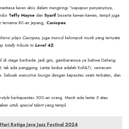
nantiasa keren abis dalam mengiringi “siapapun penyanyinya,
andoi
Teffy Mayne
dan
Syarif
beserta kawan-kawan, tampil juga
zz ternama 80-an Jepang,
Casiopea
.
iensi plays Casiopea
, juga muncul kelompok musik yang ternyata
rup
totally tribute to
Level 42
.
l di stage berbeda. Jadi gini, gambarannya ya bahwa Deheng
t
, tak ada panggung. Lantai kedua adalah Kofi&Ti, semacam
ge. Sebuah
executive lounge
dengan kapasitas seats terbatas, dan
-style
berkapasitas 300-an orang. Masih ada lantai 5 atau
iakan untuk
special talent
yang tampil.
ari Ketiga Java Jazz Festival 2024