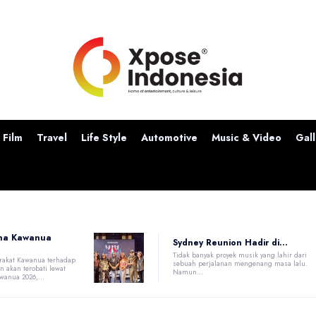
Film
Travel
Life Style
Automotive
Music & Video
Gall
na Kawanua
Sydney Reunion Hadir di...
Tidak banyak proyek musik yang lahir dari
rakat Kawanua terhadap
sebuah perjalanan mengenang masa lalu.
akan terobati lewat
Namun...
anua 2026,...