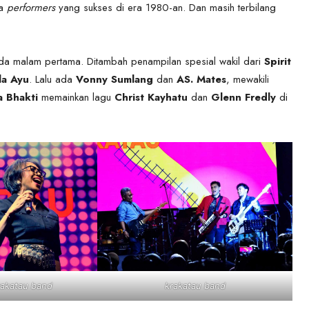
ra
performers
yang sukses di era 1980-an. Dan masih terbilang
a malam pertama. Ditambah penampilan spesial wakil dari
Spirit
la Ayu
. Lalu ada
Vonny Sumlang
dan
AS. Mates
, mewakili
a Bhakti
memainkan lagu
Christ Kayhatu
dan
Glenn Fredly
di
rakatau band
krakatau band