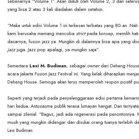
sebenarnya “Volume 1”. Akan diikuti oleh Volume 2, 3 dan seterusny
yang bisa 2 atau 3 kali diadakan dalam setahun.
“Maka untuk edisi Volume 1 ini terkesan terbatas yang 80-an. Nah 
kami berusaha memang mencoba
strict
pada konsep, memilih hati
dasarnya, fusion jazz ya. Mungkin di dalamnya bisa apa yang di
jazz
juga. Jazz pop apalagi, ya mungkin saja”.
Sementara
Lexi M. Budiman
, sebagai
owner
dari Deheng House 
acara Jakarta Fusion Jazz Festival ini. Yang kelak diharapkan menj
Deheng House. Semoga akan terus memperoleh respon positif pub
Seperti yang terjadi pada penyelenggaraan edisi pertama kemarin
hari kedua. Antusiasme publik terasa lumayan hangat. Dan ternyat
sampai zilenial. “Bagus, jadi ada regenerasi pada penontonnya. 
musik yang mungkin didengar dan disukai orang tuanya terlebih d
Lexi Budiman.