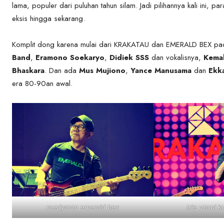
lama, populer dari puluhan tahun silam. Jadi pilihannya kali ini, pa
eksis hingga sekarang.
Komplit dong karena mulai dari KRAKATAU dan EMERALD BEX pad
Band
,
Eramono Soekaryo
,
Didiek SSS
dan vokalisnya,
Kema
Bhaskara
. Dan ada
Mus Mujiono
,
Yance Manusama
dan
Ekk
era 80-90an awal.
roedyanto emerald bex
trie utami k