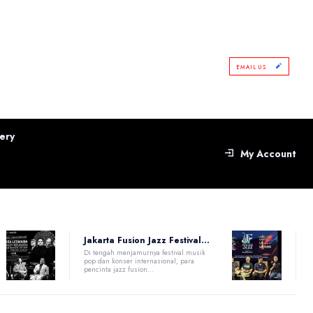
EMAIL US
ery
My Account
Jakarta Fusion Jazz Festival...
Di tengah menjamurnya festival musik
pop dan konser internasional, para
pencinta jazz fusion...