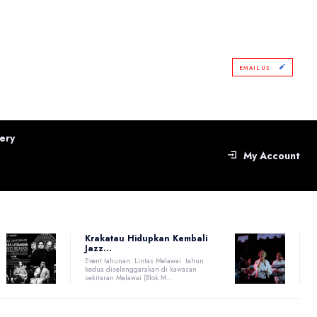
EMAIL US
ery
My Account
Krakatau Hidupkan Kembali
Jazz...
Event tahunan Lintas Melawai tahun
kedua diselenggarakan di kawasan
sekitaran Melawai (Blok M...