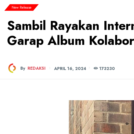
New Release
Sambil Rayakan Inter
Garap Album Kolabora
By
REDAKSI
APRIL 16, 2024
173
230