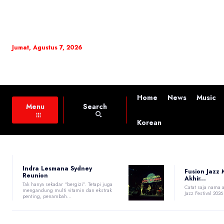
Jumat, Agustus 7, 2026
Home
News
Music
Search
Menu
Korean
Indra Lesmana Sydney
Fusion Jazz
Reunion
Akhir...
Tak hanya sekadar “bergizi”. Tetapi juga
Catat saja nama a
mengandung multi vitamin dan ekstrak
Jazz Festival 2026
penting, penambah...