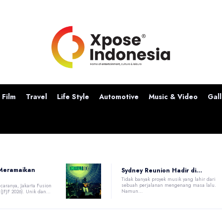
Film
Travel
Life Style
Automotive
Music & Video
Gall
 Meramaikan
Sydney Reunion Hadir di...
Tidak banyak proyek musik yang lahir dari
sebuah perjalanan mengenang masa lalu.
caranya, Jakarta Fusion
Namun...
 (JFJF 2026). Unik dan...