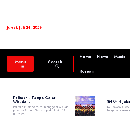
Jumat, Juli 24, 2026
Home
News
Music
Search
Menu
Korean
Politeknik Tempo Gelar
SMKN 4 Jakar
Wisuda...
Dari 89.565 sisw
Politeknik Tempo resmi menggelar wisuda
hanya satu sekola
perdana Sarjana Terapan pada Sabtu, 12
Juli 2025,...