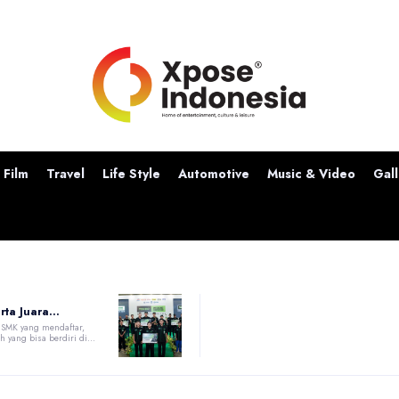
Film
Travel
Life Style
Automotive
Music & Video
Gall
ta Juara...
a SMK yang mendaftar,
h yang bisa berdiri di...