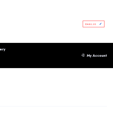
EMAIL US
ery
My Account