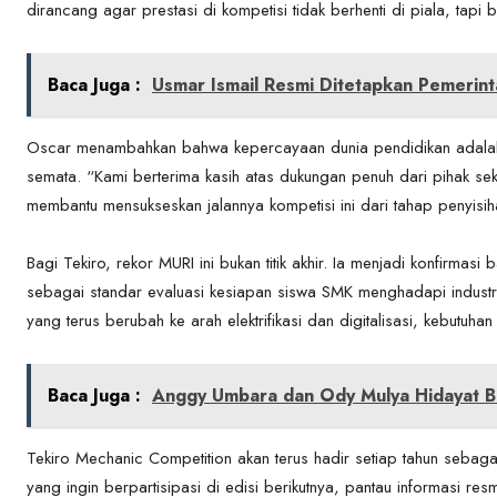
dirancang agar prestasi di kompetisi tidak berhenti di piala, tapi b
Baca Juga :
Usmar Ismail Resmi Ditetapkan Pemerint
Oscar menambahkan bahwa kepercayaan dunia pendidikan adalah 
semata. “Kami berterima kasih atas dukungan penuh dari pihak se
membantu mensukseskan jalannya kompetisi ini dari tahap penyisiha
Bagi Tekiro, rekor MURI ini bukan titik akhir. Ia menjadi konfirmas
sebagai standar evaluasi kesiapan siswa SMK menghadapi industri
yang terus berubah ke arah elektrifikasi dan digitalisasi, kebutu
Baca Juga :
Anggy Umbara dan Ody Mulya Hidayat Be
Tekiro Mechanic Competition akan terus hadir setiap tahun sebaga
yang ingin berpartisipasi di edisi berikutnya, pantau informasi res