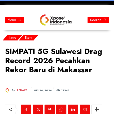
Menu
Search
News
Event
SIMPATI 5G Sulawesi Drag
Record 2026 Pecahkan
Rekor Baru di Makassar
MEI 26, 2026
By
REDAKSI
173
45