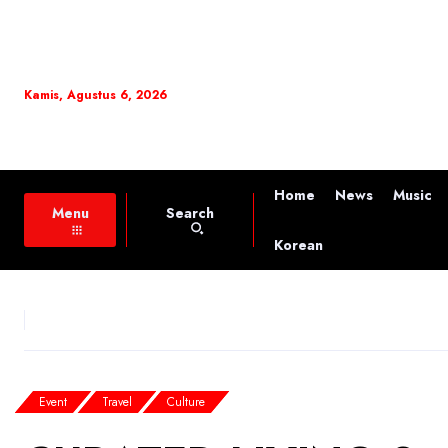
Kamis, Agustus 6, 2026
Home
News
Music
Search
Menu
Korean
Event
Travel
Culture