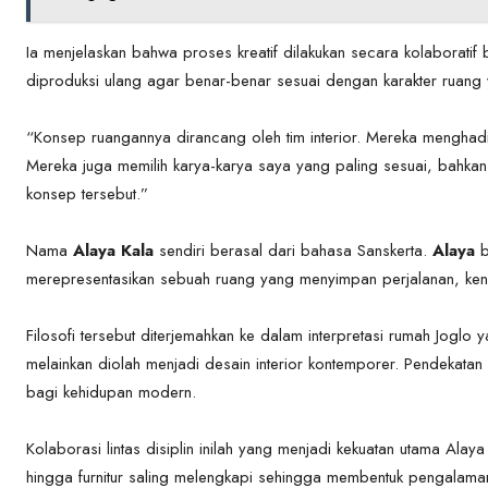
Ia menjelaskan bahwa proses kreatif dilakukan secara kolaboratif 
diproduksi ulang agar benar-benar sesuai dengan karakter ruang 
“Konsep ruangannya dirancang oleh tim interior. Mereka menghadi
Mereka juga memilih karya-karya saya yang paling sesuai, bahk
konsep tersebut.”
Nama
Alaya Kala
sendiri berasal dari bahasa Sanskerta.
Alaya
b
merepresentasikan sebuah ruang yang menyimpan perjalanan, ke
Filosofi tersebut diterjemahkan ke dalam interpretasi rumah Joglo y
melainkan diolah menjadi desain interior kontemporer. Pendekatan a
bagi kehidupan modern.
Kolaborasi lintas disiplin inilah yang menjadi kekuatan utama Alaya
hingga furnitur saling melengkapi sehingga membentuk pengalama