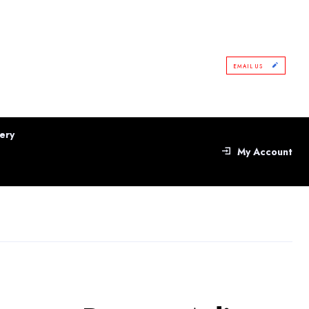
EMAIL US
ery
My Account