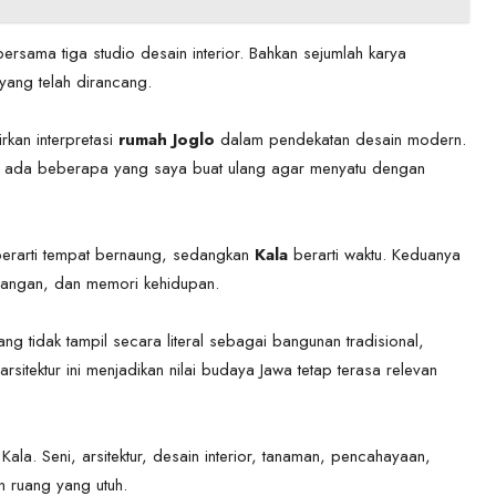
bersama tiga studio desain interior. Bahkan sejumlah karya
yang telah dirancang.
rkan interpretasi
rumah Joglo
dalam pendekatan desain modern.
an ada beberapa yang saya buat ulang agar menyatu dengan
erarti tempat bernaung, sedangkan
Kala
berarti waktu. Keduanya
nangan, dan memori kehidupan.
ang tidak tampil secara literal sebagai bangunan tradisional,
rsitektur ini menjadikan nilai budaya Jawa tetap terasa relevan
 Kala. Seni, arsitektur, desain interior, tanaman, pencahayaan,
n ruang yang utuh.