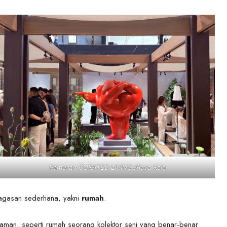
Pameran CURATED LIVING Alaya Kala
gagasan sederhana, yakni
rumah
.
man, seperti rumah seorang kolektor seni yang benar-benar