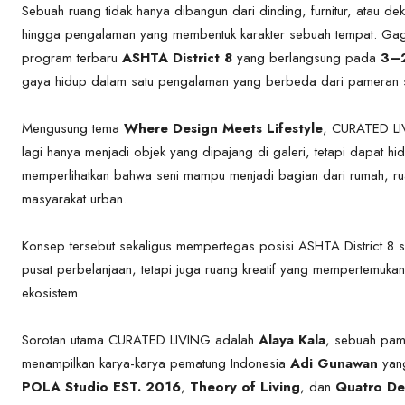
Sebuah ruang tidak hanya dibangun dari dinding, furnitur, atau dek
hingga pengalaman yang membentuk karakter sebuah tempat. Gag
program terbaru
ASHTA District 8
yang berlangsung pada
3–2
gaya hidup dalam satu pengalaman yang berbeda dari pameran 
Mengusung tema
Where Design Meets Lifestyle
, CURATED LIV
lagi hanya menjadi objek yang dipajang di galeri, tetapi dapat h
memperlihatkan bahwa seni mampu menjadi bagian dari rumah, ru
masyarakat urban.
Konsep tersebut sekaligus mempertegas posisi ASHTA District 8 
pusat perbelanjaan, tetapi juga ruang kreatif yang mempertemukan 
ekosistem.
Sorotan utama CURATED LIVING adalah
Alaya Kala
, sebuah pam
menampilkan karya-karya pematung Indonesia
Adi Gunawan
yang
POLA Studio EST. 2016
,
Theory of Living
, dan
Quatro De