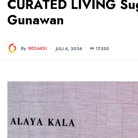
CURATED LIVING Sug
Gunawan
By
REDAKSI
JULI 4, 2026
173
50