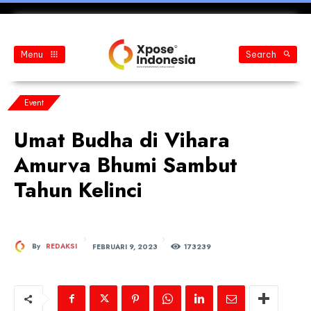
Menu
Search
Event
Umat Budha di Vihara
Amurva Bhumi Sambut
Tahun Kelinci
FEBRUARI 9, 2023
By
REDAKSI
173
239