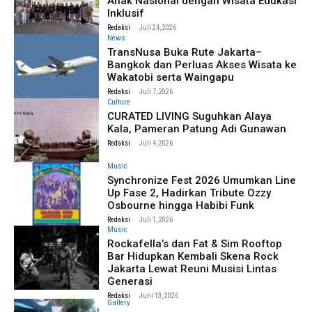
Anak Nasional dengan Wisata Edukasi
Inklusif
-
Redaksi
Juli 24, 2026
News
TransNusa Buka Rute Jakarta–
Bangkok dan Perluas Akses Wisata ke
Wakatobi serta Waingapu
-
Redaksi
Juli 7, 2026
Culture
CURATED LIVING Suguhkan Alaya
Kala, Pameran Patung Adi Gunawan
-
Redaksi
Juli 4, 2026
Music
Synchronize Fest 2026 Umumkan Line
Up Fase 2, Hadirkan Tribute Ozzy
Osbourne hingga Habibi Funk
-
Redaksi
Juli 1, 2026
Music
Rockafella’s dan Fat & Sim Rooftop
Bar Hidupkan Kembali Skena Rock
Jakarta Lewat Reuni Musisi Lintas
Generasi
-
Redaksi
Juni 13, 2026
Gallery