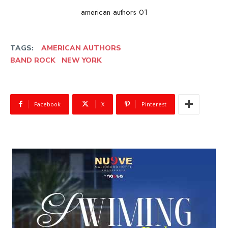
american authors 01
TAGS:
AMERICAN AUTHORS
BAND ROCK NEW YORK
Facebook
X
Pinterest