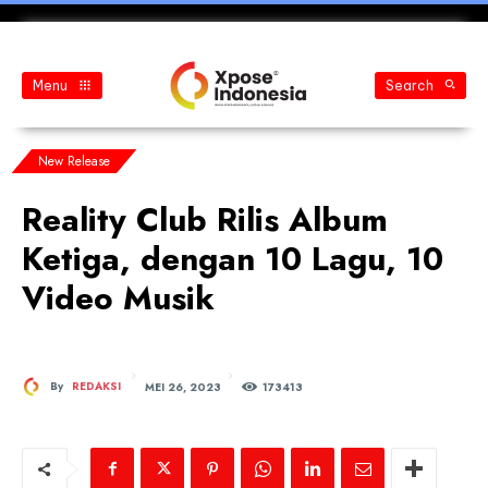
Menu
Search
New Release
Reality Club Rilis Album
Ketiga, dengan 10 Lagu, 10
Video Musik
MEI 26, 2023
By
REDAKSI
173
413