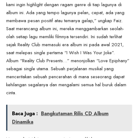
kami ingin highlight dengan ragam genre di tiap lagunya di
album ini. Ada yang tempo lagunya pelan, cepat, ada yang
membawa pesan positif atau temanya gelap,” ungkap Faiz.
Saat merancang album ini, mereka menggambarkan seolah-
olah setiap lagu memiliki filmnya tersendiri. Ini sudah terlihat
sejak Reality Club memasuki era album ini pada awal 2021,
saat melepas single pertama “I Wish I Was Your Joke”.
Album “Reality Club Presents…” menonjolkan “Love Epiphany”
sebagai single utama. Sebuah perjalanan musikal yang
menceritakan sebuah pencerahan di mana seseorang dapat
kehilangan segalanya dan mengalami semua hal buruk dalam
cinta.
Baca Juga :
Bangkutaman Rilis CD Album
Dinamika