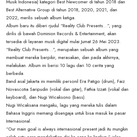
Musik Indonesia) kategori Best Newcomer di tahun 2018 dan
Best Alternative Group di tahun 2018, 2020, 2021, dan
2022, merilis sebuah album ketiga.
Album baru itu diberi rjudul “Reality Club Presents…”, yang
dirilis di bawah Dominion Records & Entertainment, akan
tersedia di layanan musik digital mulai Jumat 26 Mei 2023.
“Reality Club Presents…”, merupakan sebuah album yang
membuat mereka berpikir, merasakan, dan pada akhirnya,
melakukan. Album ini berisi 10 lagu dari 10 cerita yang
berbeda.
Band asal Jakarta ini memiliki personil Era Patigo (drum), Faiz
Novascotia Saripudin (vokal dan gitar), Fathia Izzati (vokal dan
keyboard), dan Nugi Wicaksono (bass).
Nugi Wicaksana mengaku, lagu yang mereka tulis dalam
Bahasa Inggris memang disengaja untuk bisa masuk ke pasar
Internasional.
“Our main goal is always internasional present jadi itu mungkin
salah satu cara mendekatkan diri ke sana ke lingkup,” jelas