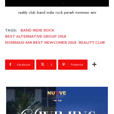
reality club band indie rock peraih nominasi ami
TAGS:
BAND INDIE ROCK
BEST ALTERNATIVE GROUP 2018
NOMINASI AMI BEST NEWCOMER 2018
REALITY CLUB
Facebook
X
Pinterest