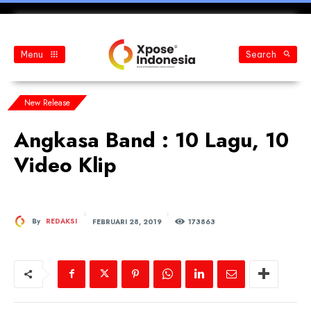
Menu
Search
New Release
Angkasa Band : 10 Lagu, 10
Video Klip
FEBRUARI 28, 2019
By
REDAKSI
173
863