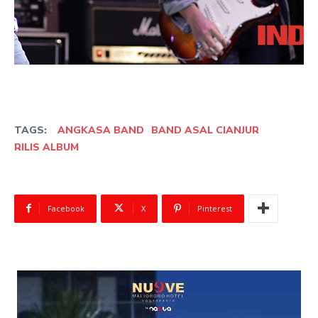
TAGS:
ANGKASA BAND
BAND ASAL CIANJUR
RILIS ALBUM
Facebook
X
Pinterest