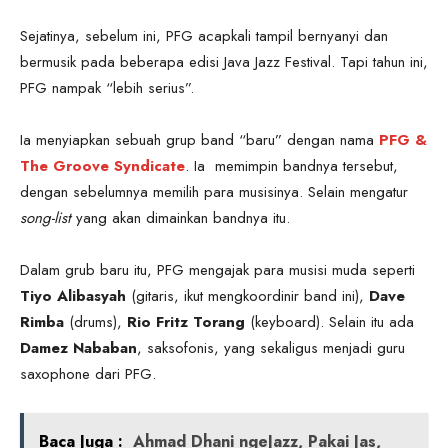
Sejatinya, sebelum ini, PFG acapkali tampil bernyanyi dan
bermusik pada beberapa edisi Java Jazz Festival. Tapi tahun ini,
PFG nampak “lebih serius”.
Ia menyiapkan sebuah grup band “baru” dengan nama
PFG &
The Groove Syndicate
. Ia memimpin bandnya tersebut,
dengan sebelumnya memilih para musisinya. Selain mengatur
song-list
yang akan dimainkan bandnya itu.
Dalam grub baru itu, PFG mengajak para musisi muda seperti
Tiyo Alibasyah
(gitaris, ikut mengkoordinir band ini),
Dave
Rimba
(drums),
Rio Fritz Torang
(keyboard). Selain itu ada
Damez Nababan
, saksofonis, yang sekaligus menjadi guru
saxophone dari PFG.
Baca Juga :
Ahmad Dhani ngeJazz, Pakai Jas,