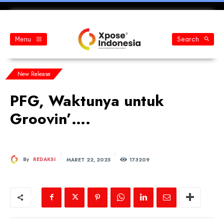
Menu
Search
New Release
PFG, Waktunya untuk
Groovin’….
MARET 22, 2025
By
REDAKSI
173
209