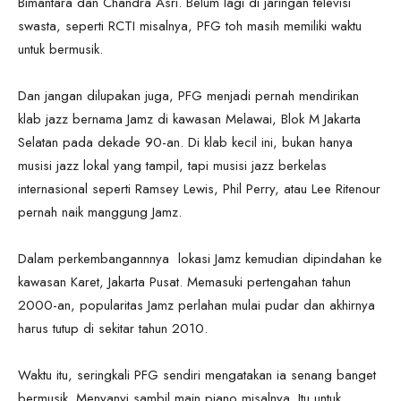
Bimantara dan Chandra Asri. Belum lagi di jaringan televisi
swasta, seperti RCTI misalnya, PFG toh masih memiliki waktu
untuk bermusik.
Dan jangan dilupakan juga, PFG menjadi pernah mendirikan
klab jazz bernama Jamz di kawasan Melawai, Blok M Jakarta
Selatan pada dekade 90-an. Di klab kecil ini, bukan hanya
musisi jazz lokal yang tampil, tapi musisi jazz berkelas
internasional seperti Ramsey Lewis, Phil Perry, atau Lee Ritenour
pernah naik manggung Jamz.
Dalam perkembangannnya lokasi Jamz kemudian dipindahan ke
kawasan Karet, Jakarta Pusat. Memasuki pertengahan tahun
2000-an, popularitas Jamz perlahan mulai pudar dan akhirnya
harus tutup di sekitar tahun 2010.
Waktu itu, seringkali PFG sendiri mengatakan ia senang banget
bermusik. Menyanyi sambil main piano misalnya. Itu untuk