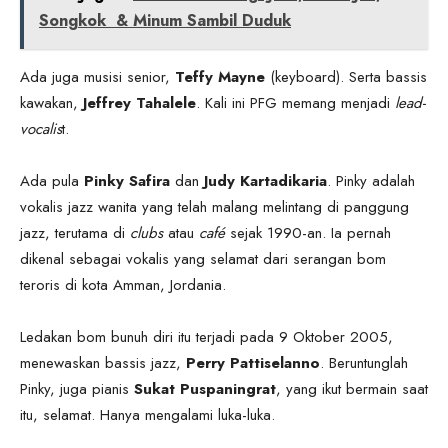
Songkok & Minum Sambil Duduk
Ada juga musisi senior,
Teffy Mayne
(keyboard). Serta bassis
kawakan,
Jeffrey Tahalele
. Kali ini PFG memang menjadi
lead-
vocalis
t.
Ada pula
Pinky Safira
dan
Judy Kartadikaria
. Pinky adalah
vokalis jazz wanita yang telah malang melintang di panggung
jazz, terutama di
clubs
atau
café
sejak 1990-an. Ia pernah
dikenal sebagai vokalis yang selamat dari serangan bom
teroris di kota Amman, Jordania.
Ledakan bom bunuh diri itu terjadi pada 9 Oktober 2005,
menewaskan bassis jazz,
Perry Pattiselanno
. Beruntunglah
Pinky, juga pianis
Sukat Puspaningrat
, yang ikut bermain saat
itu, selamat. Hanya mengalami luka-luka.