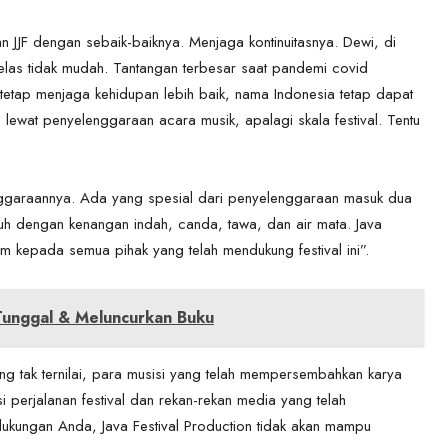
JJF dengan sebaik-baiknya. Menjaga kontinuitasnya. Dewi, di
jelas tidak mudah. Tantangan terbesar saat pandemi covid
 tetap menjaga kehidupan lebih baik, nama Indonesia tetap dapat
n lewat penyelenggaraan acara musik, apalagi skala festival. Tentu
enggaraannya. Ada yang spesial dari penyelenggaraan masuk dua
uh dengan kenangan indah, canda, tawa, dan air mata. Java
m kepada semua pihak yang telah mendukung festival ini”.
 Tunggal & Meluncurkan Buku
ng tak ternilai, para musisi yang telah mempersembahkan karya
i perjalanan festival dan rekan-rekan media yang telah
dukungan Anda, Java Festival Production tidak akan mampu