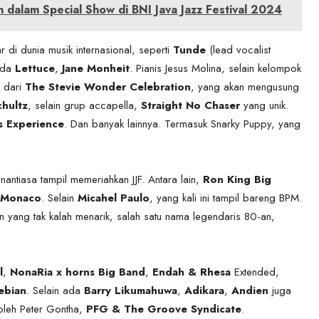
dalam Special Show di BNI Java Jazz Festival 2024
 di dunia musik internasional, seperti
Tunde
(lead vocalist
ada
Lettuce
,
Jane Monheit
. Pianis Jesus Molina, selain kelompok
s dari
The Stevie Wonder Celebration
, yang akan mengusung
chultz
, selain grup accapella,
Straight No Chaser
yang unik.
s Experience
. Dan banyak lainnya. Termasuk Snarky Puppy, yang
nantiasa tampil memeriahkan JJF. Antara lain,
Ron King Big
 Monaco
. Selain
Micahel Paulo
, yang kali ini tampil bareng BPM.
yang tak kalah menarik, salah satu nama legendaris 80-an,
l
,
NonaRia x horns Big Band
,
Endah & Rhesa
Extended,
ebian
. Selain ada
Barry Likumahuwa
,
Adikara
,
Andien
juga
oleh Peter Gontha,
PFG & The Groove Syndicate
.