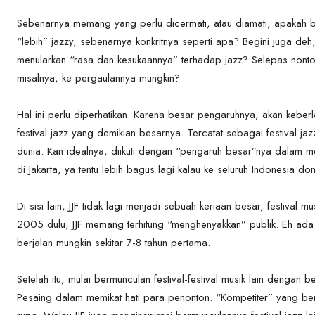
Sebenarnya memang yang perlu dicermati, atau diamati, apakah be
“lebih” jazzy, sebenarnya konkritnya seperti apa? Begini juga deh
menularkan “rasa dan kesukaannya” terhadap jazz? Selepas nonton 
misalnya, ke pergaulannya mungkin?
Hal ini perlu diperhatikan. Karena besar pengaruhnya, akan keberl
festival jazz yang demikian besarnya. Tercatat sebagai festival j
dunia. Kan idealnya, diikuti dengan “pengaruh besar”nya dalam me
di Jakarta, ya tentu lebih bagus lagi kalau ke seluruh Indonesia do
Di sisi lain, JJF tidak lagi menjadi sebuah keriaan besar, festival m
2005 dulu, JJF memang terhitung “menghenyakkan” publik. Eh ada fe
berjalan mungkin sekitar 7-8 tahun pertama.
Setelah itu, mulai bermunculan festival-festival musik lain dengan 
Pesaing dalam memikat hati para penonton. “Kompetiter” yang bers