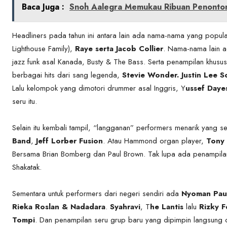
Baca Juga :
Snoh Aalegra Memukau Ribuan Penonton 
Headliners pada tahun ini antara lain ada nama-nama yang popular
Lighthouse Family),
Raye serta Jacob Collier
. Nama-nama lain 
jazz funk asal Kanada, Busty & The Bass. Serta penampilan khusu
berbagai hits dari sang legenda,
Stevie Wonder.
Justin Lee S
Lalu kelompok yang dimotori drummer asal Inggris, Y
ussef Daye
seru itu.
Selain itu kembali tampil, “langganan” performers menarik yang se
Band
,
Jeff Lorber Fusion
. Atau Hammond organ player,
Tony
Bersama Brian Bomberg dan Paul Brown. Tak lupa ada penampilan 
Shakatak.
Sementara untuk performers dari negeri sendiri ada
Nyoman Pau
Rieka Roslan & Nadadara
.
Syahravi
, T
he Lantis
lalu
Rizky F
Tompi
. Dan penampilan seru grup baru yang dipimpin langsung 