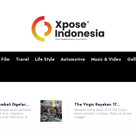
Film
Travel
Life Style
Automotive
Music & Video
Gall
mbali Digelar...
The Virgin Rayakan 17...
menjadi pusat perhatian
Perayaan ulang tahun ke-17 The Virgin
ik Asia. Indonesia
terasa semakin istimewa. Bukan di konser
sumer Electronics &...
tunggal...