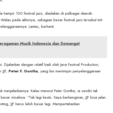
n.
a hampir 100 festival jazz, diadakan di pelbagai daerah.
. Walau pada akhirnya, sebagian besar festival jazz tersebut toh
elenggaraannya. Lantas, berhenti.
eragaman Musik Indonesia dan Semangat
. Dijalankan dengan relatif baik oleh Java Festival Production,
r JJF,
Peter F. Gontha
, yang kini memimpin penyelenggaraan
tuk menjalankannya. Kalau menurut Peter Gontha, ia sendiri tak
besar misalnya. “Tak lagi kesitu. Saya berkeinginan, JJF bisa jalan
nting, JJF harus lebih besar lagi. Mempertahankan