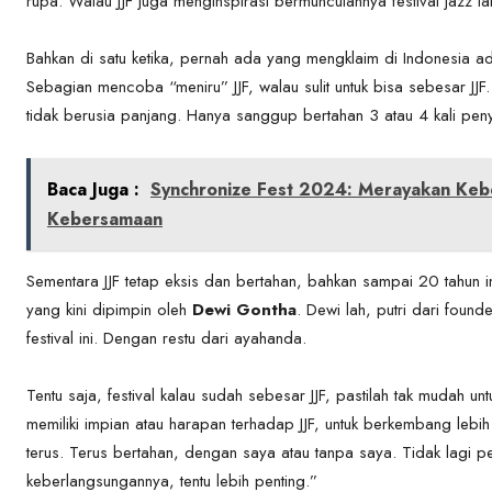
rupa. Walau JJF juga menginspirasi bermunculannya festival jazz lai
Bahkan di satu ketika, pernah ada yang mengklaim di Indonesia ad
Sebagian mencoba “meniru” JJF, walau sulit untuk bisa sebesar JJF
tidak berusia panjang. Hanya sanggup bertahan 3 atau 4 kali peny
Baca Juga :
Synchronize Fest 2024: Merayakan Keb
Kebersamaan
Sementara JJF tetap eksis dan bertahan, bahkan sampai 20 tahun ini
yang kini dipimpin oleh
Dewi Gontha
. Dewi lah, putri dari founde
festival ini. Dengan restu dari ayahanda.
Tentu saja, festival kalau sudah sebesar JJF, pastilah tak mudah un
memiliki impian atau harapan terhadap JJF, untuk berkembang lebih 
terus. Terus bertahan, dengan saya atau tanpa saya. Tidak lagi pe
keberlangsungannya, tentu lebih penting.”