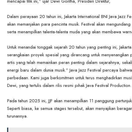
mencapai titik ini,” ujar Dewi Gontha, Presiden Direktur,
Dalam perayaan 20 tahun ini, Jakarta International BNI Java Jazz
akan memanjakan para pencinta musik. Festival akan mengundang 
serta menampilkan talenta-talenta muda yang akan membawa warn
Untuk menandai tonggak sejarah 20 tahun yang penting ini, Jakarta
serangkaian proyek spesial yang dirancang untuk menyenangkan p
artis yang telah memainkan peran penting dalam sejarahnya, se
energi baru dalam dunia musik.” Java Jazz Festival percaya bahw
perbedaan. Kami juga berkomitmen untuk terus menghadirkan musi
Dewi, yang tertulis dalam rilis resmi pihak Java Festival Production.
Pada tahun 2025 ini, JJF akan menampilkan 11 panggung pertunjukk
Seperti biasa, ke semua stages tersebut, akan menyajikan beraga
turunannya.