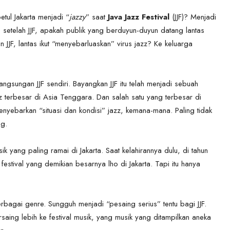
tul Jakarta menjadi “
jazzy
” saat
Java Jazz Festival
(JJF)? Menjadi
, setelah JJF, apakah publik yang berduyun-duyun datang lantas
JJF, lantas ikut “menyebarluaskan” virus jazz? Ke keluarga
angsungan JJF sendiri. Bayangkan JJF itu telah menjadi sebuah
azz terbesar di Asia Tenggara. Dan salah satu yang terbesar di
nyebarkan “situasi dan kondisi” jazz, kemana-mana. Paling tidak
ng.
usik yang paling ramai di Jakarta. Saat kelahirannya dulu, di tahun
stival yang demikian besarnya lho di Jakarta. Tapi itu hanya
berbagai genre. Sungguh menjadi “pesaing serius” tentu bagi JJF.
aing lebih ke festival musik, yang musik yang ditampilkan aneka