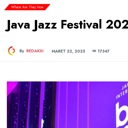
Where Are They Now
Java Jazz Festival 2
By
REDAKSI
MARET 22, 2025
173
47