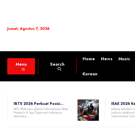
Jumat, Agustus 7, 2026
Home
News
Music
Search
Menu
Korean
IBTE 2026 Perkuat Posisi...
IEAE 2026 Ke
IBTE 2026 atau Jakarta International Baby
Jakarta kembali 
Products & Toys Expo and Indonesia
industri elektron
Stationery...
International Con