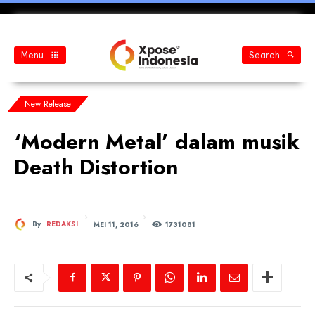
Menu
Search
New Release
‘Modern Metal’ dalam musik
Death Distortion
MEI 11, 2016
By
REDAKSI
173
1081