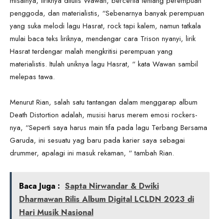
misalnya, liriknya ditulis Wawan, bercerita tentang perempuan
penggoda, dan materialistis, “Sebenarnya banyak perempuan
yang suka melodi lagu Hasrat, rock tapi kalem, namun tatkala
mulai baca teks liriknya, mendengar cara Trison nyanyi, lirik
Hasrat terdengar malah mengkritisi perempuan yang
materialistis. Itulah uniknya lagu Hasrat, “ kata Wawan sambil
melepas tawa.
Menurut Rian, salah satu tantangan dalam menggarap album
Death Distortion adalah, musisi harus merem emosi rockers-
nya, “Seperti saya harus main tifa pada lagu Terbang Bersama
Garuda, ini sesuatu yag baru pada karier saya sebagai
drummer, apalagi ini masuk rekaman, “ tambah Rian.
Baca Juga :
Sapta Nirwandar & Dwiki
Dharmawan Rilis Album Digital LCLDN 2023 di
Hari Musik Nasional