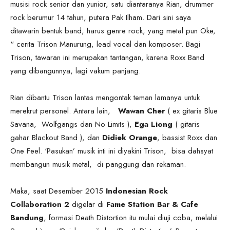
musisi rock senior dan yunior, satu diantaranya Rian, drummer
rock berumur 14 tahun, putera Pak Ilham. Dari sini saya
ditawarin bentuk band, harus genre rock, yang metal pun Oke,
“ cerita Trison Manurung, lead vocal dan komposer. Bagi
Trison, tawaran ini merupakan tantangan, karena Roxx Band
yang dibangunnya, lagi vakum panjang.
Rian dibantu Trison lantas mengontak teman lamanya untuk
merekrut personel. Antara lain,
Wawan Cher
( ex gitaris Blue
Savana, Wolfgangs dan No Limits ),
Ega Liong
( gitaris
gahar Blackout Band ), dan
Didiek Orange
, bassist Roxx dan
One Feel. ‘Pasukan’ musik inti ini diyakini Trison, bisa dahsyat
membangun musik metal, di panggung dan rekaman.
Maka, saat Desember 2015
Indonesian Rock
Collaboration 2
digelar di
Fame Station Bar & Cafe
Bandung
, formasi Death Distortion itu mulai diuji coba, melalui