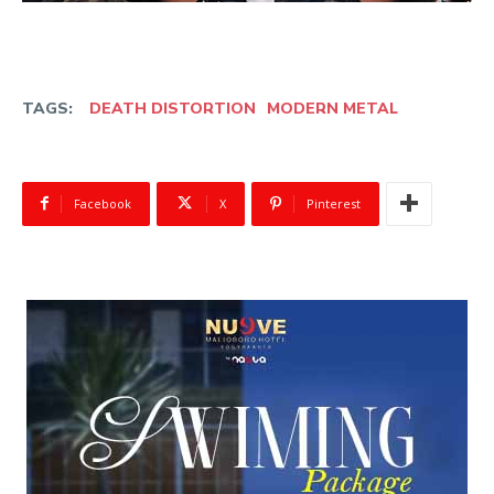
TAGS:
DEATH DISTORTION
MODERN METAL
Facebook
X
Pinterest