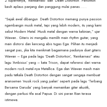
2 superhitnya, ‘Reinkarnasi’ dan ‘Death Distortion’. Penonton
kasih aplaus panjang dan panggung mulai panas……
“Sejak awal dibangun Death Distortion memang punya passion
ngembangin musik metal, tapi yang lebih modern, itu yang kami
sebut Modern Metal. Musik metal dengan warna kekinian,” ujar
Wawan.. Gitaris ini mengaku memilih main rhythm guitar, yang
main distorsi dan kenceng abis tugas Ega. Pilihan itu menjadi
sangat pas, jika kita menikmati bagaimana padunya duet gitaris
Wawan – Ega pada lagu ‘Death Distortion’, ‘Reinkarnasi” atau
lagu ‘Ambisius’ yang – kata Trison, dapat referensi dari warna
modern rock metal-nya Metallica. Ega dan Wawan masih main
padu tatkala Death Distortion dengan sangat sengaja membuat
aransemen ‘musik rock yang jualan’ seperti pada lagu ‘Terbang
Bersama Garuda’ yang banyak memainkan gitar akustik,
dengan perkusi tifa asal Papua. Di sini peran Rian terasa
istimewa.