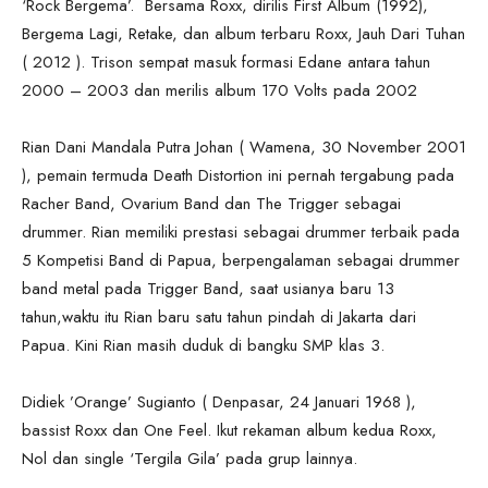
‘Rock Bergema’. Bersama Roxx, dirilis First Album (1992),
Bergema Lagi, Retake, dan album terbaru Roxx, Jauh Dari Tuhan
( 2012 ). Trison sempat masuk formasi Edane antara tahun
2000 – 2003 dan merilis album 170 Volts pada 2002
Rian Dani Mandala Putra Johan ( Wamena, 30 November 2001
), pemain termuda Death Distortion ini pernah tergabung pada
Racher Band, Ovarium Band dan The Trigger sebagai
drummer. Rian memiliki prestasi sebagai drummer terbaik pada
5 Kompetisi Band di Papua, berpengalaman sebagai drummer
band metal pada Trigger Band, saat usianya baru 13
tahun,waktu itu Rian baru satu tahun pindah di Jakarta dari
Papua. Kini Rian masih duduk di bangku SMP klas 3.
Didiek ’Orange’ Sugianto ( Denpasar, 24 Januari 1968 ),
bassist Roxx dan One Feel. Ikut rekaman album kedua Roxx,
Nol dan single ‘Tergila Gila’ pada grup lainnya.