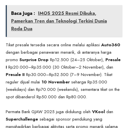
Baca Juga :
IMOS 2025 Resmi Dibuka,
Pamerkan Tren dan Teknologi Terkini Dunia
Roda Dua
Tiket presale tersedia secara online melalui aplikasi
Auto360
dengan berbagai penawaran menarik, di antaranya harga
promo
Surprise Drop
Rp12.500 (24–25 Oktober),
Presale
I
Rp20.000–Rp35.000 (30 Oktober–2 November), dan
Presale II
Rp30.000–Rp52.500 (7–9 November). Tiket
reguler dijual mulai
10 November
seharga Rp35.000
(weekdays) dan Rp70.000 (weekends), sementara tiket on the
spot dibanderol Rp50.000 dan Rp80.000.
Permata Bank GJAW 2025 juga didukung oleh
VKool
dan
Superchallenge
sebagai sponsor pendukung yang
menghadirkan berbagai aktivitas serta promo menarik selama