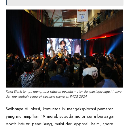
Kaka Slank tampil menghibur ratusan pecinta motor dengan lagu-lagu hitsnya
dan menambah semarak suasana pameran IMOS 2024
Setibanya di lokasi, komunitas ini mengeksplorasi pameran
yang menampilkan 19 merek sepeda motor serta berbagai
booth industri pendukung, mulai dari apparel, helm, spare