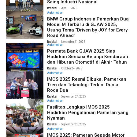
Saing Industri Nasional
-
Redaksi
April 1, 2026
Automotive
BMW Group Indonesia Pamerkan Dua
Model M Terbaru di GJAW 2025,
Usung Tema “Driven by JOY for Every
Road Ahead”
-
Redaksi
November 21, 2025
Automotive
Permata Bank GJAW 2025 Siap
Hadirkan Sensasi Belanja Kendaraan
dan Hiburan Otomotif di Akhir Tahun
-
Redaksi
Oktober 24, 2025
Automotive
IMOS 2025 Resmi Dibuka, Pamerkan
Tren dan Teknologi Terkini Dunia
Roda Dua
-
Redaksi
September 24, 2025
Automotive
Fasilitas Lengkap IMOS 2025
Hadirkan Pengalaman Pameran yang
Nyaman
-
Redaksi
September 23, 2025
Automotive
IMOS 2025: Pameran Sepeda Motor