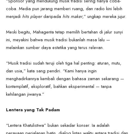
“Sponsor yang mendukung musik tradisi sering hanya coba-
coba. Media pun jarang memberi ruang, dan radio kini lebih
menjadi
hits player
daripada
hits maker
,” ungkap mereka jujur.
Meski begitu, Mahagenta tetap memilih bertahan di jalur sunyi
ini, meyakini bahwa musik tradisi bukanlah masa lalu —
melainkan sumber daya estetika yang terus relevan.
“Musik tradisi sudah teruji oleh tiga hal penting: aturan, mutu,
dan usia,” kata sang pendiri. “Kami hanya ingin
menghadirkannya kembali dengan bahasa zaman sekarang —
kontemplatif, eksploratif, bahkan eksperimental — tanpa
kehilangan jiwanya.”
Lentera yang Tak Padam
“Lentera Khatulistiwa” bukan sekadar konser. Ia adalah
perayaan perjalanan batin, dialog lintas waktu antara tradisi dan