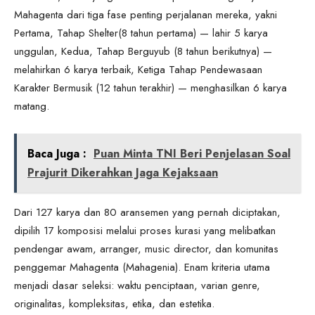
Mahagenta dari tiga fase penting perjalanan mereka, yakni
Pertama, Tahap Shelter(8 tahun pertama) — lahir 5 karya
unggulan, Kedua, Tahap Berguyub (8 tahun berikutnya) —
melahirkan 6 karya terbaik, Ketiga Tahap Pendewasaan
Karakter Bermusik (12 tahun terakhir) — menghasilkan 6 karya
matang.
Baca Juga :
Puan Minta TNI Beri Penjelasan Soal
Prajurit Dikerahkan Jaga Kejaksaan
Dari 127 karya dan 80 aransemen yang pernah diciptakan,
dipilih 17 komposisi melalui proses kurasi yang melibatkan
pendengar awam, arranger, music director, dan komunitas
penggemar Mahagenta (Mahagenia). Enam kriteria utama
menjadi dasar seleksi: waktu penciptaan, varian genre,
originalitas, kompleksitas, etika, dan estetika.