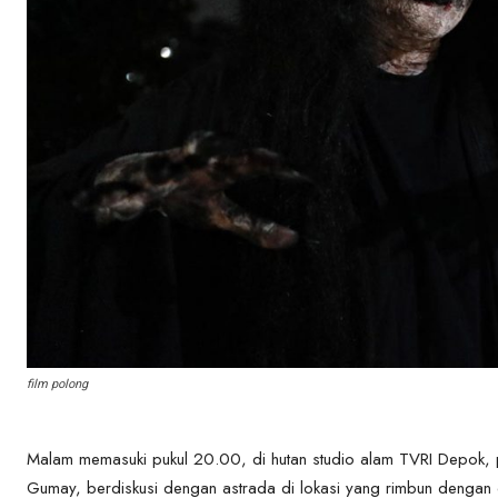
film polong
Malam memasuki pukul 20.00, di hutan studio alam TVRI Depok, 
Gumay, berdiskusi dengan astrada di lokasi yang rimbun denga