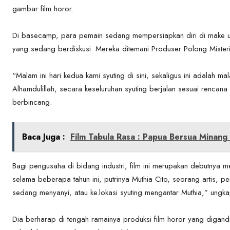
gambar film horor.
Di basecamp, para pemain sedang mempersiapkan diri di make 
yang sedang berdiskusi. Mereka ditemani Produser Polong Misteri 
“Malam ini hari kedua kami syuting di sini, sekaligus ini adalah mal
Alhamdulillah, secara keseluruhan syuting berjalan sesuai rencana 
berbincang.
Baca Juga :
Film Tabula Rasa : Papua Bersua Minan
Bagi pengusaha di bidang industri, film ini merupakan debutnya m
selama beberapa tahun ini, putrinya Muthia Cito, seorang artis, 
sedang menyanyi, atau ke.lokasi syuting mengantar Muthia,” ungk
Dia berharap di tengah ramainya produksi film horor yang digandru