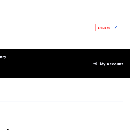
EMAIL US
ery
My Account