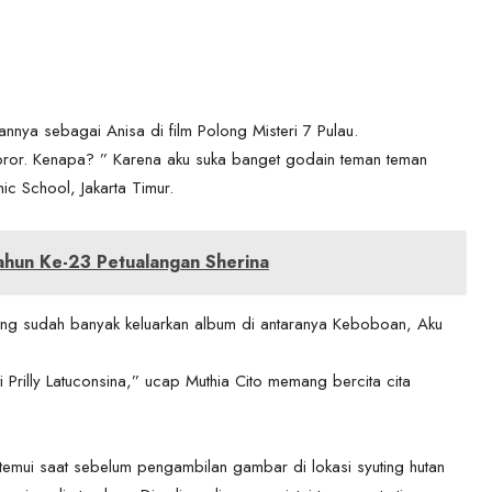
annya sebagai Anisa di film Polong Misteri 7 Pulau.
horor. Kenapa? ” Karena aku suka banget godain teman teman
ic School, Jakarta Timur.
ahun Ke-23 Petualangan Sherina
yang sudah banyak keluarkan album di antaranya Keboboan, Aku
ti Prilly Latuconsina,” ucap Muthia Cito memang bercita cita
ditemui saat sebelum pengambilan gambar di lokasi syuting hutan