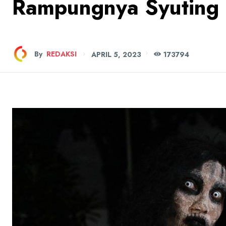
Rampungnya Syuting F
By
REDAKSI
APRIL 5, 2023
173
794