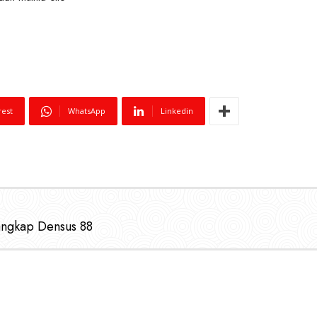
rest
WhatsApp
Linkedin
tangkap Densus 88