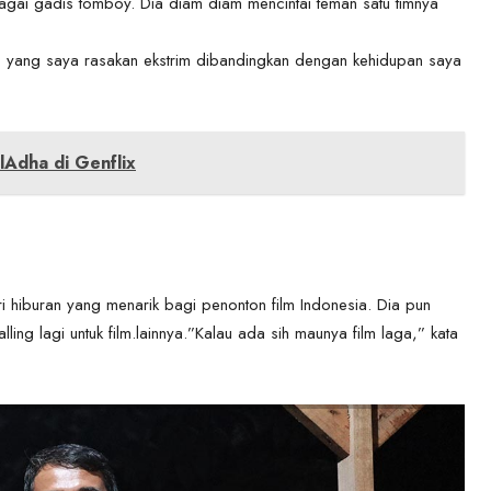
agai gadis tomboy. Dia diam diam mencintai teman satu timnya
an, yang saya rasakan ekstrim dibandingkan dengan kehidupan saya
lAdha di Genflix
ri hiburan yang menarik bagi penonton film Indonesia. Dia pun
g lagi untuk film.lainnya.”Kalau ada sih maunya film laga,” kata