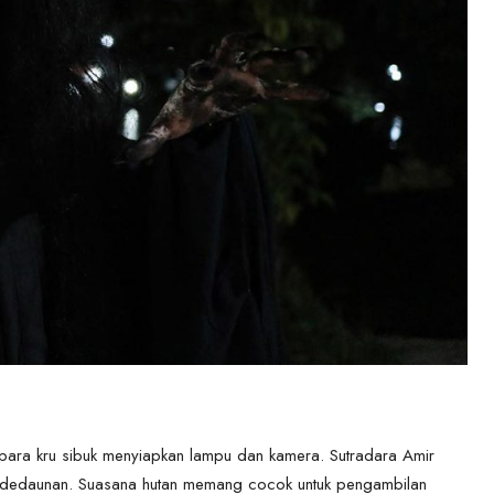
para kru sibuk menyiapkan lampu dan kamera. Sutradara Amir
n dedaunan. Suasana hutan memang cocok untuk pengambilan