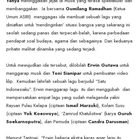
Yahya
meninggalkan jejak di musik yang terasa spektakuler dan
membanggakan. Ia bersama
Gumilang Ramadhan
(Ketua
Umum ASIRI) menggagas ide membuat sebuah lagu yang
diniatkan untuk ‘mendinginkan’ situasi bangsa yang sekarang ini
seolah sedang panas dan terpecah-belah, karena perbedaan
pendapat soal budaya, agama dan sebagainya. Dan keduanya
prihatin melihat dinamika yang sedang terjadi.
Untuk mewujudkan ide tersebut, dilobilah
Erwin Gutawa
untuk
menggarap musik dan
Toni Sianipar
untuk pembuatan video
klip. Kemudian lahirlah sebuah lagu berjudul “Satu
Indonesiaku”. Erwin menggarap lagu itu dari menggubah dan
mempersatukan empat lagu yang sudah melegenda yakni
Rayuan Pulau Kelapa (ciptaan
Ismail Marzuki
), Kolam Susu
(ciptaan
Yok Koeswoyo
), ‘Zamrud Khatulistiwa’ (karya
Guruh
Soekarnoputra
), dan Pemuda (ciptaan
Candra Darusman
).
Menurut Tantowi, “Erwin bekerja ekstra keras agar lagu itu