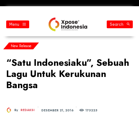
Menu
Search
New Release
“Satu Indonesiaku”, Sebuah
Lagu Untuk Kerukunan
Bangsa
DESEMBER 21, 2016
By
REDAKSI
173
223