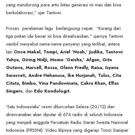
yang mendorong para artis lintas generasi ini mau dan bisa
berkolaborasi,” ujar Tantowi.
Proses perekaman lagu berlangsung cepat. “Kurang dari
tiga pekan ide besar ini bisa direalisasikan,” ujarnya Tantowi
sambil menyebut nama-nama penyanyi yang terlibat, antara
lain
Once Mekel, Tompi, Ariel ‘Noah,’ Judika, Tantowi
Yahya, Giring Nidji, Momo ‘Geisha,’ Afgan, Gita
Gutawa, Marcell, Rossa, Glenn Fredly, Raisa, Isyana
Sarasvati, Andre Hehanusa, Ike Nurjanah, Tulus, Cita
Citata, Bimbo, Vina Panduwinata, Cakra Khan, Elfas
Singers
, dan
Edo Kondologit.
‘Satu Indonesiaku’ resmi diluncurkan Selasa (20/12) dan
direncanakan akan diputar di 674 radio di seluruh Indonesia
yang menjadi anggota Persatuan Radio Siaran Swasta Nasional
Indonesia (PRSSNI). Video klipnya yang digarap Tonoi Sianipar