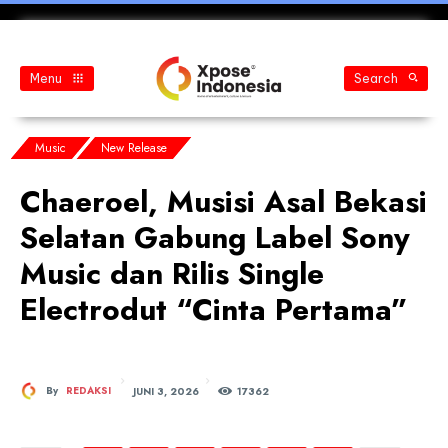
Menu
Search
Music
New Release
Chaeroel, Musisi Asal Bekasi
Selatan Gabung Label Sony
Music dan Rilis Single
Electrodut “Cinta Pertama”
JUNI 3, 2026
By
REDAKSI
173
62