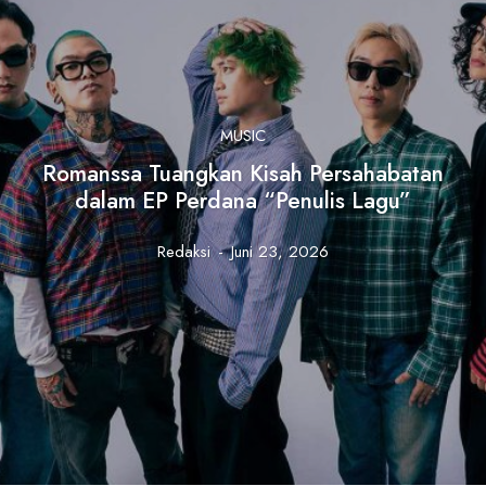
MUSIC
Romanssa Tuangkan Kisah Persahabatan
dalam EP Perdana “Penulis Lagu”
Redaksi
-
Juni 23, 2026