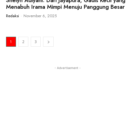
Shelyn Adlyani: Dari Jayapura, Gadis Kecil yang
Menabuh Irama Mimpi Menuju Panggung Besar
Redaksi
-
November 6, 2025
1
2
3
- Advertisement -