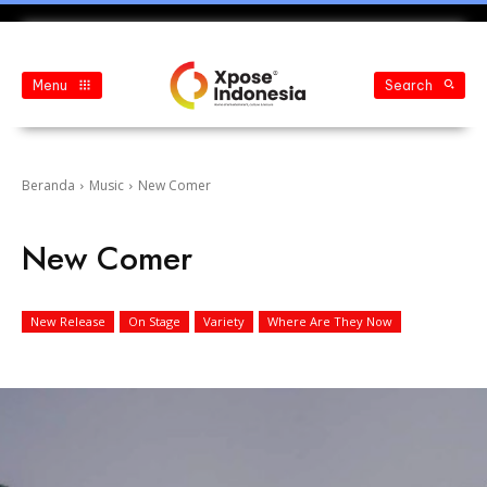
Menu
Search
Beranda
Music
New Comer
New Comer
New Release
On Stage
Variety
Where Are They Now