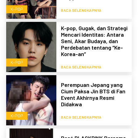
K-POP
BACA SELENGKAPNYA
K-pop, Gugak, dan Strategi
Mencari Identitas: Antara
Seni, Akar Budaya, dan
Perdebatan tentang “Ke-
Korea-an”
K-POP
BACA SELENGKAPNYA
Perempuan Jepang yang
Cium Paksa Jin BTS di Fan
Event Akhirnya Resmi
Didakwa
K-POP
BACA SELENGKAPNYA
Rosé BLACKPINK Bersama