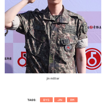
jin militer
TAGS:
BYS
JIN
RM