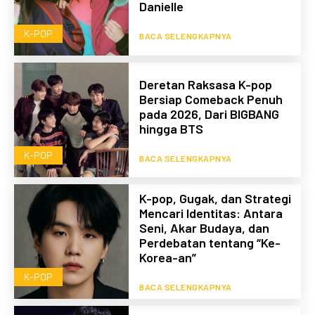
Danielle
K-POP
BACA SELENGKAPNYA
Deretan Raksasa K-pop
Bersiap Comeback Penuh
pada 2026, Dari BIGBANG
hingga BTS
K-POP
BACA SELENGKAPNYA
K-pop, Gugak, dan Strategi
Mencari Identitas: Antara
Seni, Akar Budaya, dan
Perdebatan tentang “Ke-
Korea-an”
K-POP
BACA SELENGKAPNYA