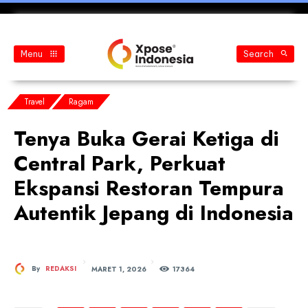
Menu
Search
Travel
Ragam
Tenya Buka Gerai Ketiga di
Central Park, Perkuat
Ekspansi Restoran Tempura
Autentik Jepang di Indonesia
MARET 1, 2026
By
REDAKSI
173
64