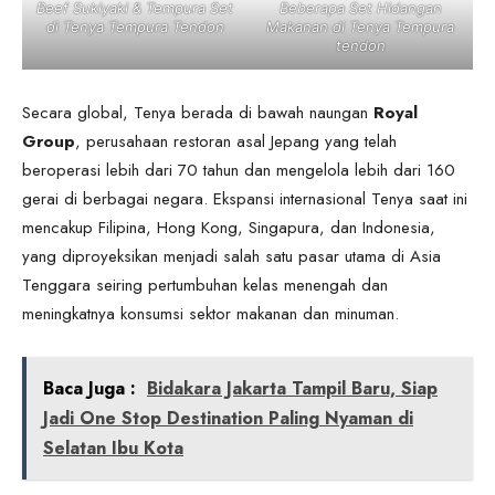
Beef Sukiyaki & Tempura Set
Beberapa Set Hidangan
di Tenya Tempura Tendon
Makanan di Tenya Tempura
tendon
Secara global, Tenya berada di bawah naungan
Royal
Group
, perusahaan restoran asal Jepang yang telah
beroperasi lebih dari 70 tahun dan mengelola lebih dari 160
gerai di berbagai negara. Ekspansi internasional Tenya saat ini
mencakup Filipina, Hong Kong, Singapura, dan Indonesia,
yang diproyeksikan menjadi salah satu pasar utama di Asia
Tenggara seiring pertumbuhan kelas menengah dan
meningkatnya konsumsi sektor makanan dan minuman.
Baca Juga :
Bidakara Jakarta Tampil Baru, Siap
Jadi One Stop Destination Paling Nyaman di
Selatan Ibu Kota