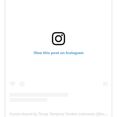
View this post on Instagram
A
post shared by Tenya Tempura Tendon Indonesia (@tenyatendon.id)