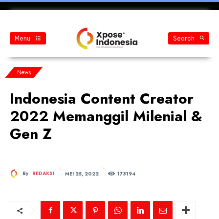
Menu
Search
News
Indonesia Content Creator
2022 Memanggil Milenial &
Gen Z
MEI 25, 2022
By
REDAKSI
173
194