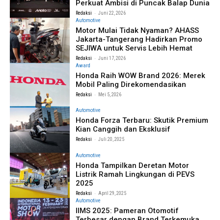
Perkuat Ambisi di Puncak Balap Dunia
-
Redaksi
Juni 22, 2026
Automotive
Motor Mulai Tidak Nyaman? AHASS
Jakarta-Tangerang Hadirkan Promo
SEJIWA untuk Servis Lebih Hemat
-
Redaksi
Juni 17, 2026
Award
Honda Raih WOW Brand 2026: Merek
Mobil Paling Direkomendasikan
-
Redaksi
Mei 5, 2026
Automotive
Honda Forza Terbaru: Skutik Premium
Kian Canggih dan Eksklusif
-
Redaksi
Juli 20, 2025
Automotive
Honda Tampilkan Deretan Motor
Listrik Ramah Lingkungan di PEVS
2025
-
Redaksi
April 29, 2025
Automotive
IIMS 2025: Pameran Otomotif
Terbesar dengan Brand Terkemuka