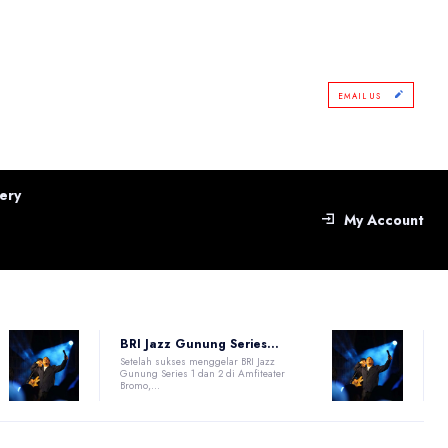
EMAIL US
ery
My Account
BRI Jazz Gunung Series...
Setelah sukses menggelar BRI Jazz
Gunung Series 1 dan 2 di Amfiteater
Bromo,...