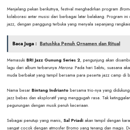
Menjelang pekan berikutnya, festival menghadirkan program
Brom
kolaborasi antar musisi dari berbagai latar belakang. Program ini
jazz, dengan panggung terbuka yang menyala sepanjang rangkai
Baca Juga :
Batushka Penuh Ornamen dan Ritual
Memasuki
BRI Jazz Gunung Series 2
, pengunjung akan disamb
lagu dari album terbarunya
Merona
. Pada hari Sabtu, suasana a
muda berbakat yang tampil bersama para peserta jazz camp di 
Nama besar
Bintang Indrianto
bersama trio-nya yang didukun
jazz bebas dan eksploratif yang menggugah rasa. Tak ketinggala
pegunungan dengan musik penuh keceriaan.
Sebagai penutup yang manis,
Sal Priadi
akan tampil dengan karak
sangat cocok dengan atmosfer Bromo yang tenang dan magis. De