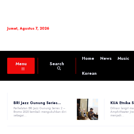
Jumat, Agustus 7, 2026
Home
News
Music
Search
Menu
Korean
BRI Jazz Gunung Series...
KUA Etnika S
Perhelatan BRI Jazz Gunung Series 2 –
Dihiasi langit ma
Bromo 2025 kembali mengukuhkan diri
Amphitheater Jiw
sebagai...
menjadi...