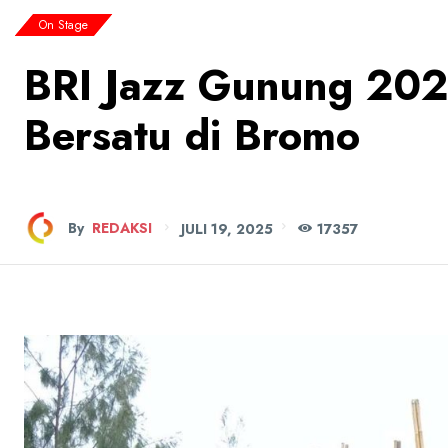
On Stage
BRI Jazz Gunung 202
Bersatu di Bromo
By
REDAKSI
JULI 19, 2025
173
57