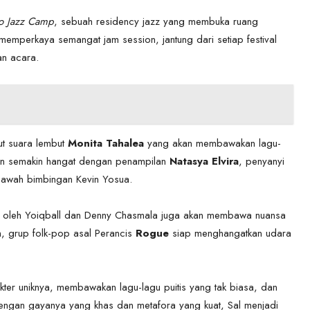
o Jazz Camp
, sebuah residency jazz yang membuka ruang
 memperkaya semangat jam session, jantung dari setiap festival
an acara.
ut suara lembut
Monita Tahalea
yang akan membawakan lagu-
kan semakin hangat dengan penampilan
Natasya Elvira
, penyanyi
bawah bimbingan Kevin Yosua.
g oleh Yoiqball dan Denny Chasmala juga akan membawa nuansa
n, grup folk-pop asal Perancis
Rogue
siap menghangatkan udara
ter uniknya, membawakan lagu-lagu puitis yang tak biasa, dan
ngan gayanya yang khas dan metafora yang kuat, Sal menjadi