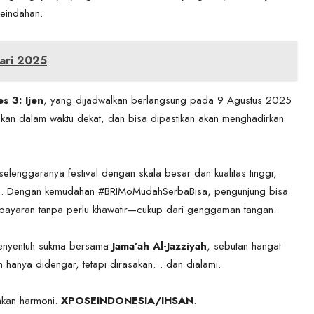
eindahan.
uari 2025
s 3: Ijen
, yang dijadwalkan berlangsung pada 9 Agustus 2025
an dalam waktu dekat, dan bisa dipastikan akan menghadirkan
lenggaranya festival dengan skala besar dan kualitas tinggi,
o
. Dengan kemudahan #BRIMoMudahSerbaBisa, pengunjung bisa
ayaran tanpa perlu khawatir—cukup dari genggaman tangan.
 menyentuh sukma bersama
Jama’ah Al-Jazziyah
, sebutan hangat
an hanya didengar, tetapi dirasakan… dan dialami.
 akan harmoni.
XPOSEINDONESIA/IHSAN
.