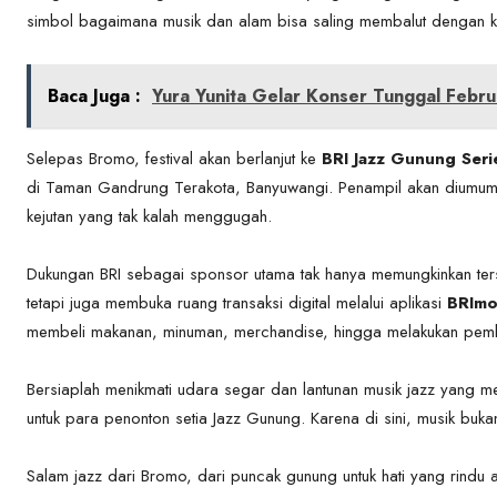
simbol bagaimana musik dan alam bisa saling membalut dengan k
Baca Juga :
Yura Yunita Gelar Konser Tunggal Febr
Selepas Bromo, festival akan berlanjut ke
BRI Jazz Gunung Serie
di Taman Gandrung Terakota, Banyuwangi. Penampil akan diumumk
kejutan yang tak kalah menggugah.
Dukungan BRI sebagai sponsor utama tak hanya memungkinkan terse
tetapi juga membuka ruang transaksi digital melalui aplikasi
BRIm
membeli makanan, minuman, merchandise, hingga melakukan pemb
Bersiaplah menikmati udara segar dan lantunan musik jazz yang
untuk para penonton setia Jazz Gunung. Karena di sini, musik buk
Salam jazz dari Bromo, dari puncak gunung untuk hati yang rindu