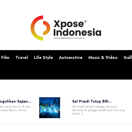
Film
Travel
Life Style
Automotive
Music & Video
Gall
uguhkan Sajian...
Sal Priadi Tutup BRI...
lam yang bersih di atas
Sal Priadi tampil sebagai penyanyi
a Jawa Resort, Bromo
penutup di panggung BRI Jazz Gunung
Series 2...