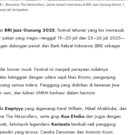
✨ Bersama The Mezzrollers, Jamie tampil memukau di BRI Jazz Gunung Series 1,
ng tak terlupakan.
ran
BRI Jazz Gunung 2025
, festival tahunan yang kini memasuki
khir pekan yang magis—tanggal 19–20 Juli dan 25–26 Juli 2025—
engan dukungan penuh dari Bank Rakyat Indonesia (BRI) sebagai
ar konser musik. Festival ini menjadi perayaan indahnya
atas ketinggian dengan udara sejuk khas Bromo, pengunjung
gsang semua indera. Panggung yang didirikan di kawasan Jiwa
ran seni, dan kuliner UMKM berbaur dalam harmoni.
uda
Emptyyy
yang digawangi Karel William, Mikail Alrabbdia, dan
a The Mezzrollers, serta grup
Kua Etnika
dari Jogja dengan
arah, kelompok legendaris
Karimata
kembali naik panggung
pendiri yang tersisa: Candra Darusman dan Aminoto Kosin.