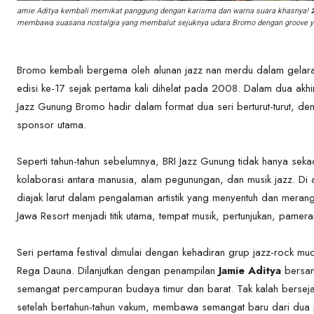
amie Aditya kembali memikat panggung dengan karisma dan warna suara khasnya! 
membawa suasana nostalgia yang membalut sejuknya udara Bromo dengan groove ya
Bromo kembali bergema oleh alunan jazz nan merdu dalam gela
edisi ke-17 sejak pertama kali dihelat pada 2008. Dalam dua a
Jazz Gunung Bromo hadir dalam format dua seri berturut-turut, d
sponsor utama.
Seperti tahun-tahun sebelumnya, BRI Jazz Gunung tidak hanya sekad
kolaborasi antara manusia, alam pegunungan, dan musik jazz. Di 
diajak larut dalam pengalaman artistik yang menyentuh dan meran
Jawa Resort menjadi titik utama, tempat musik, pertunjukan, pame
Seri pertama festival dimulai dengan kehadiran grup jazz-rock m
Rega Dauna. Dilanjutkan dengan penampilan
Jamie Aditya
bersam
semangat percampuran budaya timur dan barat. Tak kalah bersej
setelah bertahun-tahun vakum, membawa semangat baru dari dua 