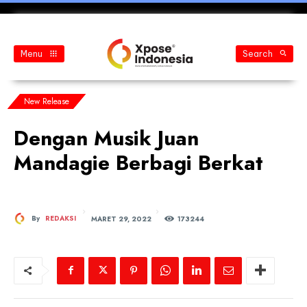
Menu
Search
New Release
Dengan Musik Juan
Mandagie Berbagi Berkat
MARET 29, 2022
By
REDAKSI
173
244