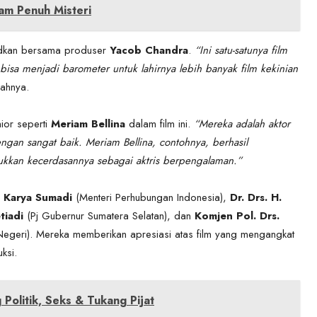
am Penuh Misteri
judkan bersama produser
Yacob Chandra
.
“Ini satu-satunya film
isa menjadi barometer untuk lahirnya lebih banyak film kekinian
ahnya.
nior seperti
Meriam Bellina
dalam film ini.
“Mereka adalah aktor
n sangat baik. Meriam Bellina, contohnya, berhasil
ukkan kecerdasannya sebagai aktris berpengalaman.”
 Karya Sumadi
(Menteri Perhubungan Indonesia),
Dr. Drs. H.
tiadi
(Pj Gubernur Sumatera Selatan), dan
Komjen Pol. Drs.
Negeri). Mereka memberikan apresiasi atas film yang mengangkat
ksi.
Politik, Seks & Tukang Pijat