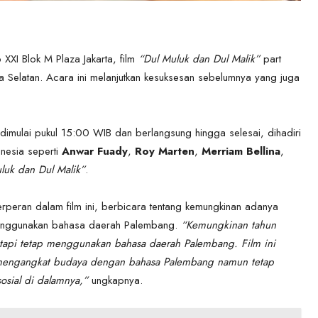
XXI Blok M Plaza Jakarta, film
“Dul Muluk dan Dul Malik”
part
ta Selatan. Acara ini melanjutkan kesuksesan sebelumnya yang juga
imulai pukul 15:00 WIB dan berlangsung hingga selesai, dihadiri
onesia seperti
Anwar Fuady
,
Roy Marten
,
Merriam Bellina
,
luk dan Dul Malik”
.
erperan dalam film ini, berbicara tentang kemungkinan adanya
 menggunakan bahasa daerah Palembang.
“Kemungkinan tahun
 tapi tetap menggunakan bahasa daerah Palembang. Film ini
k mengangkat budaya dengan bahasa Palembang namun tetap
sial di dalamnya,”
ungkapnya.