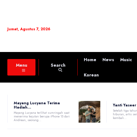
Jumat, Agustus 7, 2026
Home
News
Music
Search
Menu
Korean
Mayang Lucyana Terima
Yanti Yaseer
Hadiah...
Setelah tiga tahu
Mayang Lucyana terlihat sumringah saat
hiburan, artis sen
menerima kejutan berupa iPhone 15 dari
kembali...
Andrean, seorang...