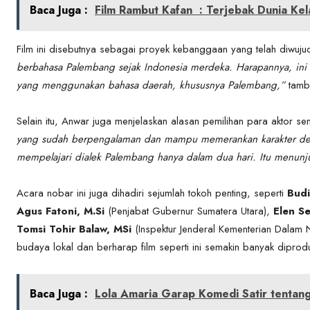
Baca Juga :
Film Rambut Kafan : Terjebak Dunia Kel
Film ini disebutnya sebagai proyek kebanggaan yang telah diwu
berbahasa Palembang sejak Indonesia merdeka. Harapannya, ini b
yang menggunakan bahasa daerah, khususnya Palembang,”
tamb
Selain itu, Anwar juga menjelaskan alasan pemilihan para aktor se
yang sudah berpengalaman dan mampu memerankan karakter denga
mempelajari dialek Palembang hanya dalam dua hari. Itu menunj
Acara nobar ini juga dihadiri sejumlah tokoh penting, seperti
Budi
Agus Fatoni, M.Si
(Penjabat Gubernur Sumatera Utara),
Elen Se
Tomsi Tohir Balaw, MSi
(Inspektur Jenderal Kementerian Dalam 
budaya lokal dan berharap film seperti ini semakin banyak diprodu
Baca Juga :
Lola Amaria Garap Komedi Satir tentang 