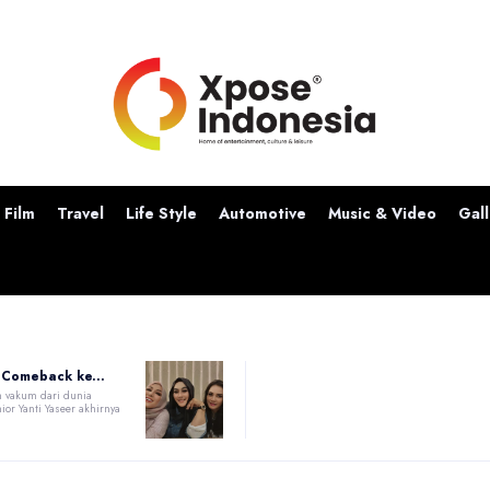
Film
Travel
Life Style
Automotive
Music & Video
Gall
 Comeback ke...
n vakum dari dunia
ior Yanti Yaseer akhirnya