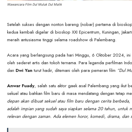
Wawancara Film Dul Muluk Dul Malik
Setelah sukses dengan nonton bareng (nobar) pertama di bioskop 
kedua kembali digelar di bioskop XXI Epicentrum, Kuningan, Jakar
meraih antusiasme tinggi selama roadshow di Palembang.
Acara yang berlangsung pada hari Minggu, 6 Oktober 2024, ini d
oleh sederet artis dan tokoh ternama. Para legenda perfilman Ind
dan
Dwi Yan
turut hadir, ditemani oleh para pemeran film
“Dul Mu
Anwar Fuady
, salah satu aktor gaek asal Palembang yang ikut b
sekuel atau bahkan film baru di masa mendatang dengan tetap
depan akan dibuat sekuel atau film baru dengan cerita berbeda,
adalah impian yang sudah saya siapkan selama 20 tahun, untu
relevan dengan zaman. Ada elemen horor, komedi, drama, dan so