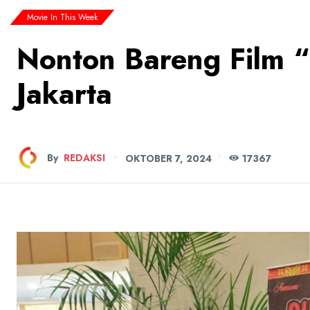
Movie In This Week
Nonton Bareng Film “
Jakarta
By
REDAKSI
OKTOBER 7, 2024
173
67