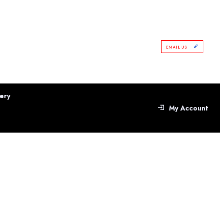
EMAIL US
ery
My Account