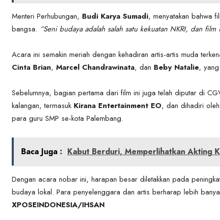
Menteri Perhubungan,
Budi Karya Sumadi
, menyatakan bahwa fi
bangsa.
“Seni budaya adalah salah satu kekuatan NKRI, dan film
Acara ini semakin meriah dengan kehadiran artis-artis muda terken
Cinta Brian
,
Marcel Chandrawinata
, dan
Beby Natalie
, yang
Sebelumnya, bagian pertama dari film ini juga telah diputar di
kalangan, termasuk
Kirana Entertainment EO
, dan dihadiri ol
para guru SMP se-kota Palembang.
Baca Juga :
Kabut Berduri, Memperlihatkan Akting K
Dengan acara nobar ini, harapan besar diletakkan pada peningka
budaya lokal. Para penyelenggara dan artis berharap lebih banya
XPOSEINDONESIA/IHSAN