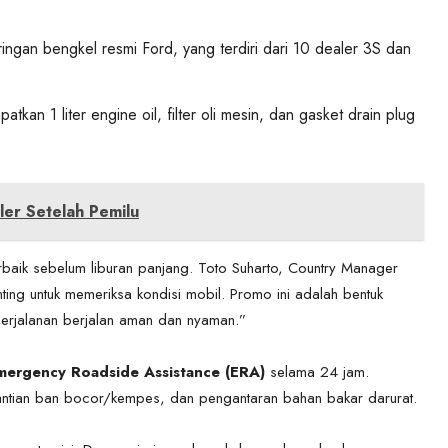
aringan bengkel resmi Ford, yang terdiri dari 10 dealer 3S dan
kan 1 liter engine oil, filter oli mesin, dan gasket drain plug
er Setelah Pemilu
rbaik sebelum liburan panjang. Toto Suharto, Country Manager
ting untuk memeriksa kondisi mobil. Promo ini adalah bentuk
perjalanan berjalan aman dan nyaman.”
mergency Roadside Assistance (ERA)
selama 24 jam.
gantian ban bocor/kempes, dan pengantaran bahan bakar darurat.