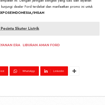
empatan ini. Dengan jaringan bengkel yang luas dan layanan
a kunjungi dealer Ford terdekat dan manfaatkan promo ini untuk
XPOSEINDONESIA/IHSAN
ecinta Skuter Listrik
AYANAN ERA
LIBURAN AMAN FORD
rest
WhatsApp
Linkedin