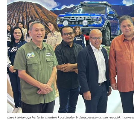
bapak airlangga hartarto, menteri koordinator bidang perekonomian republik indones