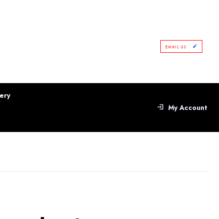
EMAIL US
ery
My Account