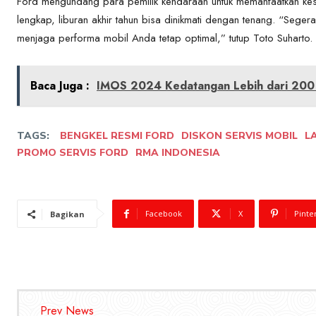
Ford mengundang para pemilik kendaraan untuk memanfaatkan kes
lengkap, liburan akhir tahun bisa dinikmati dengan tenang. “Seger
menjaga performa mobil Anda tetap optimal,” tutup Toto Suharto.
Baca Juga :
IMOS 2024 Kedatangan Lebih dari 200 P
TAGS:
BENGKEL RESMI FORD
DISKON SERVIS MOBIL
L
PROMO SERVIS FORD
RMA INDONESIA
Facebook
X
Pinte
Bagikan
Prev News