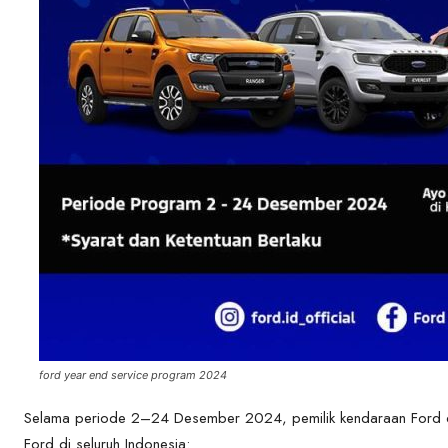
ford year end service program 2024
Selama periode 2–24 Desember 2024, pemilik kendaraan Ford d
Ford di seluruh Indonesia: