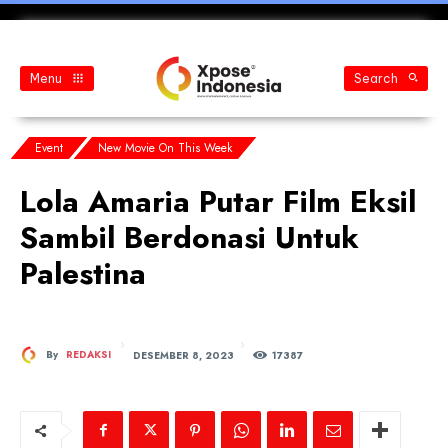
Menu
Search
Event
New Movie On This Week
Lola Amaria Putar Film Eksil
Sambil Berdonasi Untuk
Palestina
DESEMBER 8, 2023
By
REDAKSI
173
87