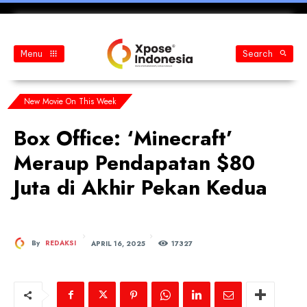
Menu
Search
New Movie On This Week
Box Office: ‘Minecraft’
Meraup Pendapatan $80
Juta di Akhir Pekan Kedua
APRIL 16, 2025
By
REDAKSI
173
27