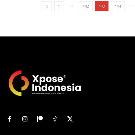
...
...
1
442
443
444