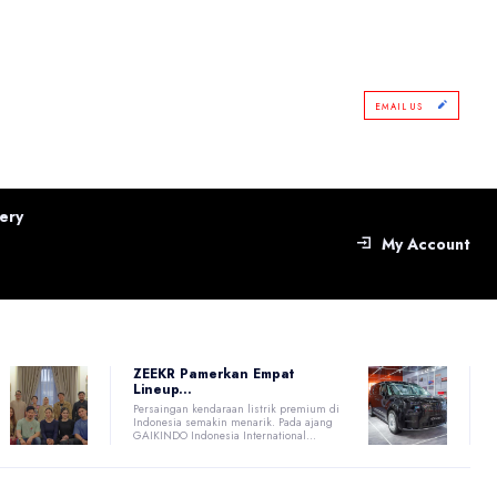
EMAIL US
ery
My Account
ZEEKR Pamerkan Empat
Lineup...
Persaingan kendaraan listrik premium di
Indonesia semakin menarik. Pada ajang
GAIKINDO Indonesia International...