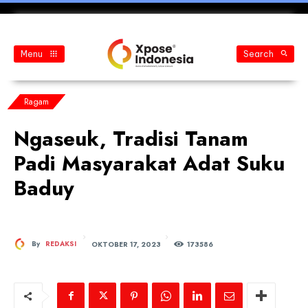
Menu
Search
Ragam
Ngaseuk, Tradisi Tanam
Padi Masyarakat Adat Suku
Baduy
OKTOBER 17, 2023
By
REDAKSI
173
586