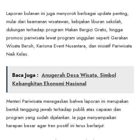
Laporan bulanan ini juga menyoroti berbagai update penting,
mulai dari keamanan wisatawan, kebijakan liburan sekolah,
dukungan terhadap program Makan Bergizi Gratis, hingga
promosi pariwisata lewat program unggulan seperti Gerakan
Wisata Bersih, Karisma Event Nusantara, dan inisiatif Pariwisata
Naik Kelas.
Baca Juga :
Anugerah Desa Wisata, Simbol
Kebangkitan Ekonomi Nasional
Menteri Pariwisata menegaskan bahwa laporan ini merupakan
bentuk tanggung jawab terhadap publik atas capaian dan
program yang sudah dijalankan. Ia juga menyampaikan
harapan besar agar tren positif ini terus berlanjut.