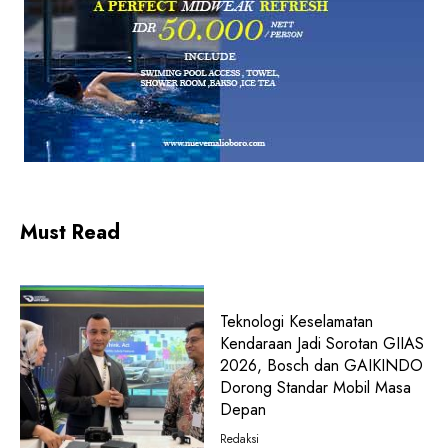
Must Read
Teknologi Keselamatan
Kendaraan Jadi Sorotan GIIAS
2026, Bosch dan GAIKINDO
Dorong Standar Mobil Masa
Depan
Redaksi