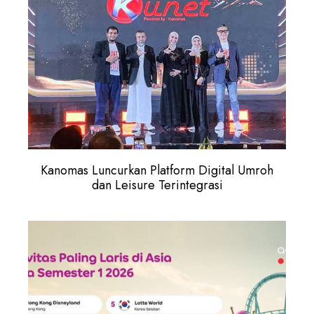
Kanomas Luncurkan Platform Digital Umroh
dan Leisure Terintegrasi