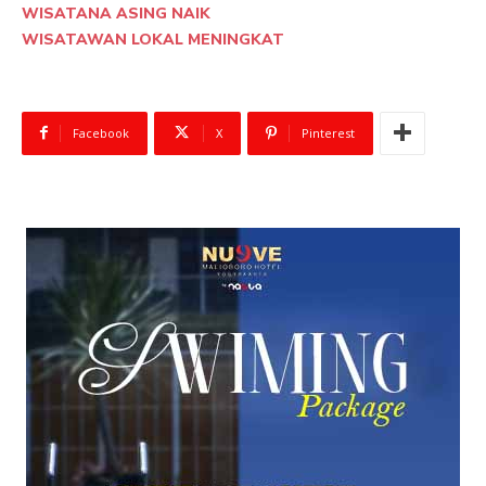
WISATANA ASING NAIK
WISATAWAN LOKAL MENINGKAT
Facebook
X
Pinterest