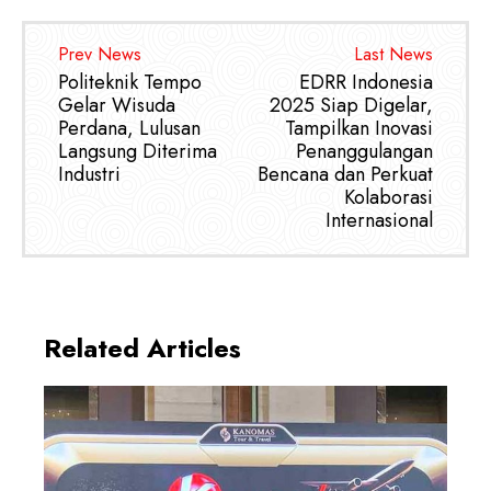
Prev News
Last News
Politeknik Tempo
EDRR Indonesia
Gelar Wisuda
2025 Siap Digelar,
Perdana, Lulusan
Tampilkan Inovasi
Langsung Diterima
Penanggulangan
Industri
Bencana dan Perkuat
Kolaborasi
Internasional
Related Articles