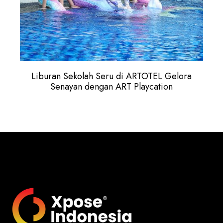
Liburan Sekolah Seru di ARTOTEL Gelora
Senayan dengan ART Playcation