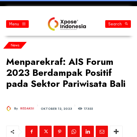
Menu
Search
News
Menparekraf: AIS Forum
2023 Berdampak Positif
pada Sektor Pariwisata Bali
OKTOBER 12, 2023
By
REDAKSI
173
55