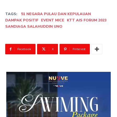
TAGS:
51 NEGARA PULAU DAN KEPULAUAN
DAMPAK POSITIF
EVENT MICE
KTT AIS FORUM 2023
SANDIAGA SALAHUDDIN UNO
Facebook
X
Pinterest