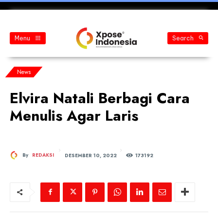
Menu
Search
News
Elvira Natali Berbagi Cara
Menulis Agar Laris
DESEMBER 10, 2022
By
REDAKSI
173
192