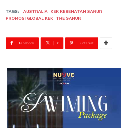
TAGS:
AUSTRALIA
KEK KESEHATAN SANUR
PROMOSI GLOBAL KEK
THE SANUR
Facebook
X
Pinterest