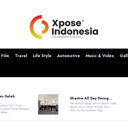
Film
Travel
Life Style
Automotive
Music & Video
Gall
en Saleh
Shastra All Day Dining...
Merayakan ulang tahun Jakarta tidak
ayakan Hari Anak
selalu harus lewat festival atau
n bukan hanya dengan
pertunjukan budaya. Bagi...
etapi...