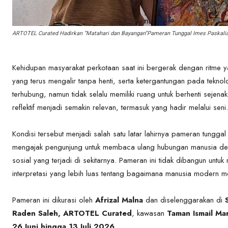
ARTOTEL Curated Hadirkan “Matahari dan Bayangan”Pameran Tunggal Imes Paskali
Kehidupan masyarakat perkotaan saat ini bergerak dengan ritme ya
yang terus mengalir tanpa henti, serta ketergantungan pada tek
terhubung, namun tidak selalu memiliki ruang untuk berhenti sejenak
reflektif menjadi semakin relevan, termasuk yang hadir melalui seni.
Kondisi tersebut menjadi salah satu latar lahirnya pameran tungga
mengajak pengunjung untuk membaca ulang hubungan manusia deng
sosial yang terjadi di sekitarnya. Pameran ini tidak dibangun un
interpretasi yang lebih luas tentang bagaimana manusia modern 
Pameran ini dikurasi oleh
Afrizal Malna
dan diselenggarakan di
Raden Saleh, ARTOTEL Curated
, kawasan
Taman Ismail Mar
26 Juni hingga 13 Juli 2026
.