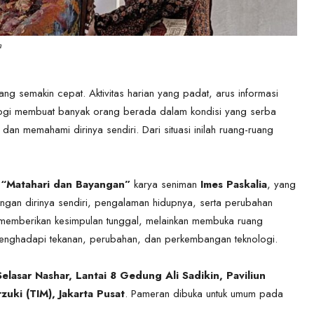
a
ng semakin cepat. Aktivitas harian yang padat, arus informasi
nologi membuat banyak orang berada dalam kondisi yang serba
 dan memahami dirinya sendiri. Dari situasi inilah ruang-ruang
l
“Matahari dan Bayangan”
karya seniman
Imes Paskalia
, yang
an dirinya sendiri, pengalaman hidupnya, serta perubahan
tuk memberikan kesimpulan tunggal, melainkan membuka ruang
menghadapi tekanan, perubahan, dan perkembangan teknologi.
Selasar Nashar, Lantai 8 Gedung Ali Sadikin, Paviliun
zuki (TIM), Jakarta Pusat
. Pameran dibuka untuk umum pada