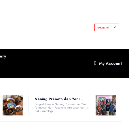
EMAIL US
ery
My Account
Naning Pranoto dan Yeni...
Pengiat literasi Naning Pranoto dan Yeni
Fatmawati dari Papatong Artspace merilis
buku Antologi...