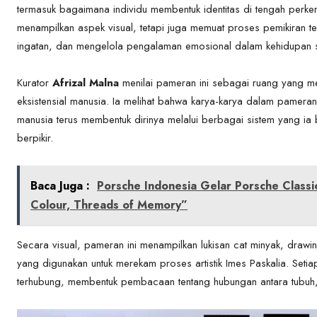
termasuk bagaimana individu membentuk identitas di tengah perke
menampilkan aspek visual, tetapi juga memuat proses pemikiran
ingatan, dan mengelola pengalaman emosional dalam kehidupan se
Kurator
Afrizal Malna
menilai pameran ini sebagai ruang yang 
eksistensial manusia. Ia melihat bahwa karya-karya dalam pamer
manusia terus membentuk dirinya melalui berbagai sistem yang ia 
berpikir.
Baca Juga :
Porsche Indonesia Gelar Porsche Class
Colour, Threads of Memory”
Secara visual, pameran ini menampilkan lukisan cat minyak, drawi
yang digunakan untuk merekam proses artistik Imes Paskalia. Seti
terhubung, membentuk pembacaan tentang hubungan antara tubuh, p