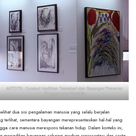
ARTOTEL Curated Hadirkan “Matahari dan Bayangan”Pameran
Tunggal Imes Paskalia
lihat dua sisi pengalaman manusia yang selalu berjalan
 terlihat, sementara bayangan merepresentasikan hal-hal yang
ingga cara manusia merespons tekanan hidup. Dalam konteks ini,
ang menjadikan bayangan sebagai medium representasi dan cerita.