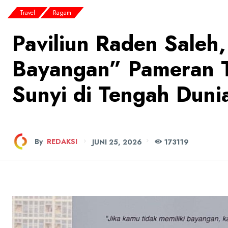
Travel
Ragam
Paviliun Raden Sale
Bayangan” Pameran Tu
Sunyi di Tengah Duni
By
REDAKSI
JUNI 25, 2026
173
119