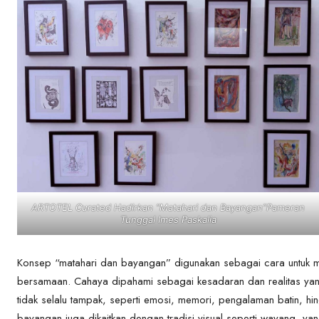
ARTOTEL Curated Hadirkan “Matahari dan Bayangan”Pameran
Tunggal Imes Paskalia
Konsep “matahari dan bayangan” digunakan sebagai cara untuk me
bersamaan. Cahaya dipahami sebagai kesadaran dan realitas yang
tidak selalu tampak, seperti emosi, memori, pengalaman batin, h
bayangan juga dikaitkan dengan tradisi visual seperti wayang, y