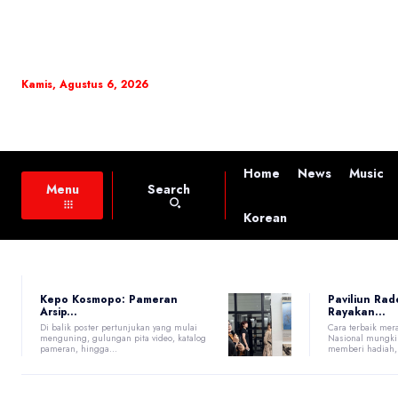
Kamis, Agustus 6, 2026
Home
News
Music
Search
Menu
Korean
Kepo Kosmopo: Pameran
Paviliun Rad
Arsip...
Rayakan...
Di balik poster pertunjukan yang mulai
Cara terbaik mer
menguning, gulungan pita video, katalog
Nasional mungki
pameran, hingga...
memberi hadiah, t