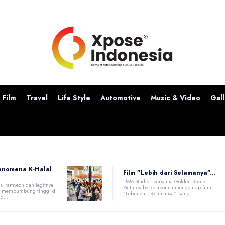
Film
Travel
Life Style
Automotive
Music & Video
Gall
enomena K-Halal
Film ”Lebih dari Selamanya”...
FMM Studios bersama Golden Scene
u ramyeon dan legitnya
Pictures berkolaborasi menggarap film
at membumbung tinggi di
”Lebih dari Selamanya” yang...
d...