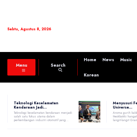
Sabtu, Agustus 8, 2026
Home
News
Music
Search
Menu
Korean
Teknologi Keselamatan
Menyusuri F
Kendaraan Jadi...
Universe...
Teknologi keselamatan kendaraan menjadi
Aroma gurih kald
salah satu fokus utama dalam
tteokbokki hang
perkembangan industri otomotif yang...
langit-langit Gran