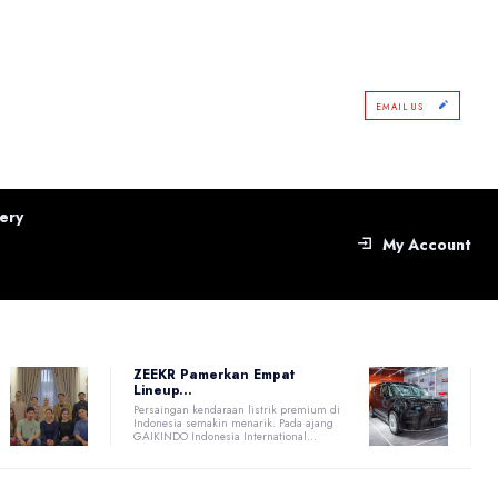
EMAIL US
ery
My Account
ZEEKR Pamerkan Empat
Lineup...
Persaingan kendaraan listrik premium di
Indonesia semakin menarik. Pada ajang
GAIKINDO Indonesia International...