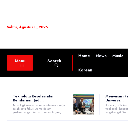
Sabtu, Agustus 8, 2026
Home
News
Music
Search
Menu
Korean
Teknologi Keselamatan
Menyusuri F
Kendaraan Jadi...
Universe...
Teknologi keselamatan kendaraan menjadi
Aroma gurih kald
salah satu fokus utama dalam
tteokbokki hang
perkembangan industri otomotif yang...
langit-langit Gran