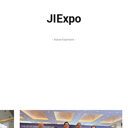
JIExpo
- Advertisement -