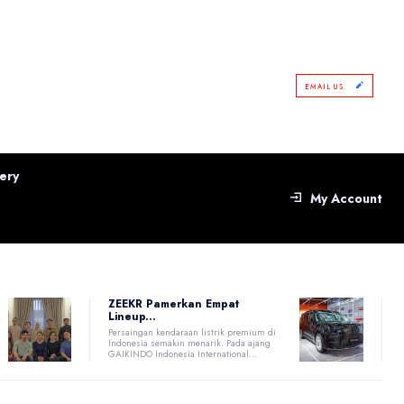
EMAIL US
ery
My Account
ZEEKR Pamerkan Empat
Lineup...
Persaingan kendaraan listrik premium di
Indonesia semakin menarik. Pada ajang
GAIKINDO Indonesia International...