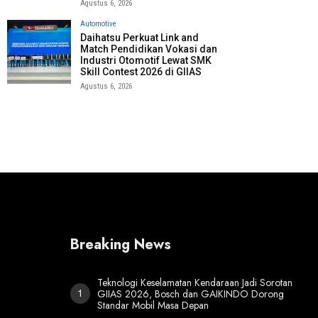
Agustus 6, 2026
Automotive
Daihatsu Perkuat Link and
Match Pendidikan Vokasi dan
Industri Otomotif Lewat SMK
Skill Contest 2026 di GIIAS
Agustus 6, 2026
Breaking News
Teknologi Keselamatan Kendaraan Jadi Sorotan
GIIAS 2026, Bosch dan GAIKINDO Dorong
Standar Mobil Masa Depan