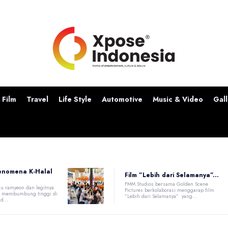
Film
Travel
Life Style
Automotive
Music & Video
Gall
enomena K-Halal
Film ”Lebih dari Selamanya”...
FMM Studios bersama Golden Scene
u ramyeon dan legitnya
Pictures berkolaborasi menggarap film
at membumbung tinggi di
”Lebih dari Selamanya” yang...
d...