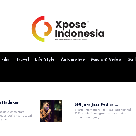
Film
Travel
Life Style
Automotive
Music & Video
Gall
a Hadirkan
BNI Java Jazz Festival...
Jakarta International BNI Java Jazz Festival
nesia Alonzo Brata
2025 kembali mengumumkan deretan
egas posisinya sebagai
nama musisi yang...
i jazz...