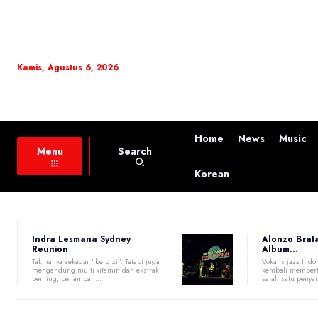
Kamis, Agustus 6, 2026
Home
News
Music
Search
Menu
Korean
Indra Lesmana Sydney
Alonzo Brat
Reunion
Album...
Tak hanya sekadar “bergizi”. Tetapi juga
Vokalis jazz Indo
mengandung multi vitamin dan ekstrak
kembali mempert
penting, penambah...
salah satu penyany