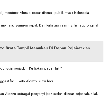
bal, membuat Alonzo cepat dikenali publik musik Indonesia.
emang semakin rapat. Dan terhitung rajin merilis lagu original
lonzo Brata Tampil Memukau Di Depan Pejabat dan
onesia berjudul “Kutitipkan pada Illahi”.
ggest fan,” kata Alonzo suatu hari.
n Alonzo sebagai penyanyi jazz sudah diincar sejak tahun lalu