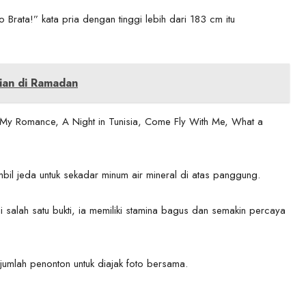
Brata!” kata pria dengan tinggi lebih dari 183 cm itu
gian di Ramadan
e, My Romance, A Night in Tunisia, Come Fly With Me, What a
il jeda untuk sekadar minum air mineral di atas panggung.
adi salah satu bukti, ia memiliki stamina bagus dan semakin percaya
jumlah penonton untuk diajak foto bersama.