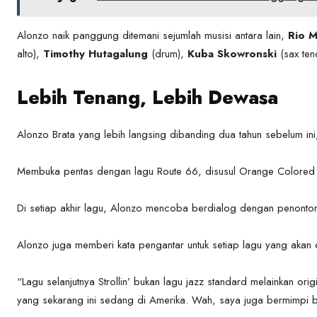
Alonzo naik panggung ditemani sejumlah musisi antara lain,
Rio 
alto),
Timothy Hutagalung
(drum),
Kuba Skowronski
(sax ten
Lebih Tenang, Lebih Dewasa
Alonzo Brata yang lebih langsing dibanding dua tahun sebelum i
Membuka pentas dengan lagu Route 66, disusul Orange Colored S
Di setiap akhir lagu, Alonzo mencoba berdialog dengan penonto
Alonzo juga memberi kata pengantar untuk setiap lagu yang akan
“Lagu selanjutnya Strollin’ bukan lagu jazz standard melainkan ori
yang sekarang ini sedang di Amerika. Wah, saya juga bermimpi bi