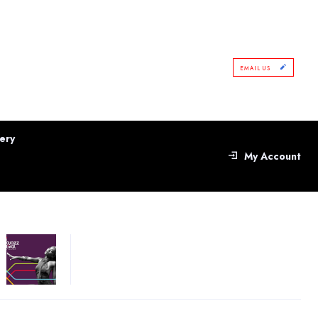
EMAIL US
ery
My Account