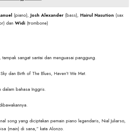
Manuel
(piano),
Josh Alexander
(bass),
Hairul Nasution
(sax
or) dan
Widi
(trombone)
ni, tampak sangat santai dan menguasai panggung.
ky dan Birth of The Blues, Haven’t We Met.
n dalam bahasa Inggris.
 dibawakannya.
ginal song yang diciptakan pemain piano legendaris, Nial Juliarso,
sa (main) di sana,” kata Alonzo.