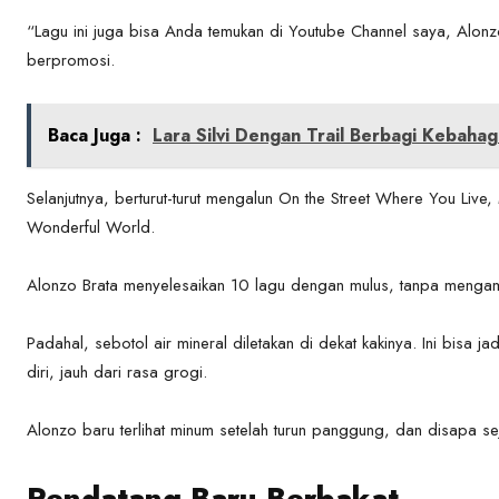
“Lagu ini juga bisa Anda temukan di Youtube Channel saya, Alonzo 
berpromosi.
Baca Juga :
Lara Silvi Dengan Trail Berbagi Kebaha
Selanjutnya, berturut-turut mengalun On the Street Where You Liv
Wonderful World.
Alonzo Brata menyelesaikan 10 lagu dengan mulus, tanpa mengamb
Padahal, sebotol air mineral diletakan di dekat kakinya. Ini bisa j
diri, jauh dari rasa grogi.
Alonzo baru terlihat minum setelah turun panggung, dan disapa se
Pendatang Baru Berbakat