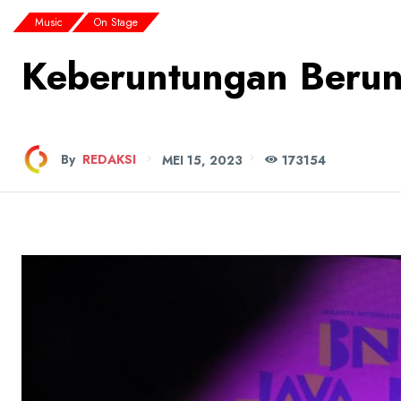
Music
On Stage
Keberuntungan Berunt
By
REDAKSI
MEI 15, 2023
173
154