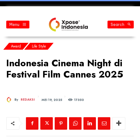
Menu
Search
Award
Life Style
Indonesia Cinema Night di
Festival Film Cannes 2025
MEI 19, 2025
By
REDAKSI
173
50