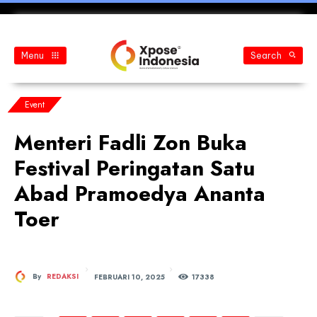
Menu
Search
Event
Menteri Fadli Zon Buka
Festival Peringatan Satu
Abad Pramoedya Ananta
Toer
FEBRUARI 10, 2025
By
REDAKSI
173
38