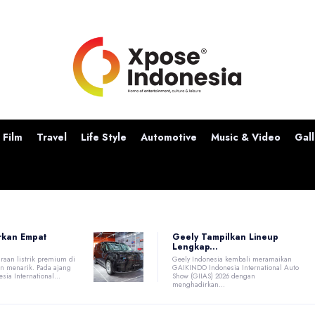
Film
Travel
Life Style
Automotive
Music & Video
Gall
Geely Tampilkan Lineup
rkan Empat
Lengkap...
Geely Indonesia kembali meramaikan
raan listrik premium di
GAIKINDO Indonesia International Auto
n menarik. Pada ajang
Show (GIIAS) 2026 dengan
ia International...
menghadirkan...