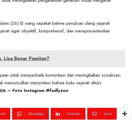
a untuk meningkatkan pengetahuan generasi muda mengenai
enin (26/5) siang sepakat bahwa penulisan ulang sejarah
jarah agar obyektif, komprehensif, dan merepresentasikan
, Lisa Benar Pamitan?
aan untuk memperbaiki komunikasi dan meningkatkan sosialisasi
k memunculkan interpretasi bahwa buku sejarah ditulis
A – Foto Instagram @fadlyzon
rest
WhatsApp
Linkedin
Surel