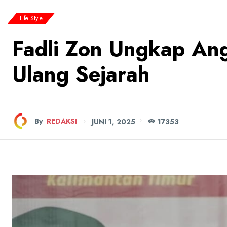
Life Style
Fadli Zon Ungkap Ang
Ulang Sejarah
By
REDAKSI
JUNI 1, 2025
173
53