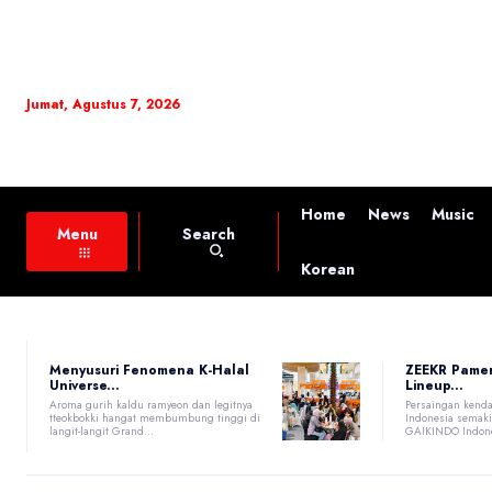
Jumat, Agustus 7, 2026
Home
News
Music
Search
Menu
Korean
Menyusuri Fenomena K-Halal
ZEEKR Pame
Universe...
Lineup...
Aroma gurih kaldu ramyeon dan legitnya
Persaingan kenda
tteokbokki hangat membumbung tinggi di
Indonesia semaki
langit-langit Grand...
GAIKINDO Indones