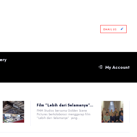
EMAIL US
ery
My Account
Film ”Lebih dari Selamanya”...
FMM Studios bersama Golden Scene
Pictures berkolaborasi menggarap film
”Lebih dari Selamanya” yang...