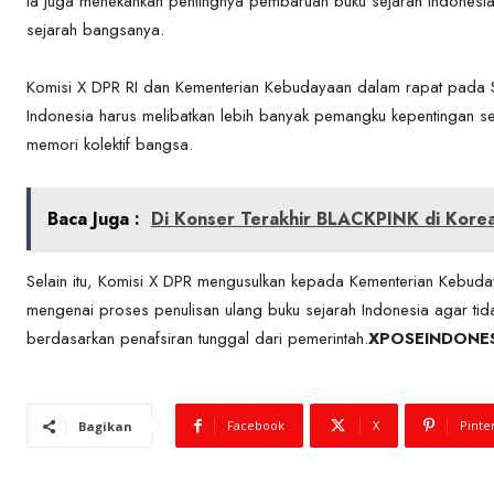
Ia juga menekankan pentingnya pembaruan buku sejarah Indonesi
sejarah bangsanya.
Komisi X DPR RI dan Kementerian Kebudayaan dalam rapat pada S
Indonesia harus melibatkan lebih banyak pemangku kepentingan se
memori kolektif bangsa.
Baca Juga :
Di Konser Terakhir BLACKPINK di Korea
Selain itu, Komisi X DPR mengusulkan kepada Kementerian Kebuday
mengenai proses penulisan ulang buku sejarah Indonesia agar tida
berdasarkan penafsiran tunggal dari pemerintah.
XPOSEINDONESI
Facebook
X
Pinte
Bagikan