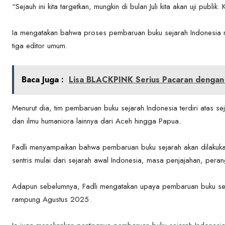
“Sejauh ini kita targetkan, mungkin di bulan Juli kita akan uji publik. K
Ia mengatakan bahwa proses pembaruan buku sejarah Indonesia me
tiga editor umum.
Baca Juga :
Lisa BLACKPINK Serius Pacaran dengan 
Menurut dia, tim pembaruan buku sejarah Indonesia terdiri atas s
dan ilmu humaniora lainnya dari Aceh hingga Papua.
Fadli menyampaikan bahwa pembaruan buku sejarah akan dilakuka
sentris mulai dari sejarah awal Indonesia, masa penjajahan, pera
Adapun sebelumnya, Fadli mengatakan upaya pembaruan buku seja
rampung Agustus 2025.