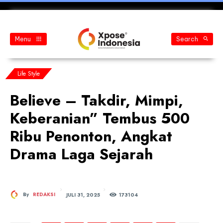
Menu
Search
Life Style
Believe – Takdir, Mimpi,
Keberanian” Tembus 500
Ribu Penonton, Angkat
Drama Laga Sejarah
JULI 31, 2025
By
REDAKSI
173
104