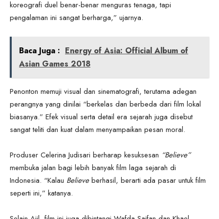
koreografi duel benar-benar menguras tenaga, tapi
pengalaman ini sangat berharga,” ujarnya.
Baca Juga :
Energy of Asia: Official Album of
Asian Games 2018
Penonton memuji visual dan sinematografi, terutama adegan
perangnya yang dinilai “berkelas dan berbeda dari film lokal
biasanya.” Efek visual serta detail era sejarah juga disebut
sangat teliti dan kuat dalam menyampaikan pesan moral.
Produser Celerina Judisari berharap kesuksesan
“Believe”
membuka jalan bagi lebih banyak film laga sejarah di
Indonesia. “Kalau
Believe
berhasil, berarti ada pasar untuk film
seperti ini,” katanya.
Selain Ajil, film ini juga dibintangi Wafda Saifan dan Khael