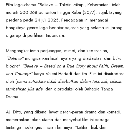
Film laga-drama “Believe – Takdir, Mimpi, Keberanian” telah
meraih 500.268 penonton hingga Rabu (30/7), sejak tayang
perdana pada 24 Juli 2025. Pencapaian ini menandai
bangkitnya genre laga berlatar sejarah yang selama ini jarang
digarap di perfilman Indonesia.
Mengangkat tema perjuangan, mimpi, dan keberanian,
“Believe”
mengisahkan kisah nyata yang diadaptasi dari buku
biografi
“Believe – Based on a True Story about Faith, Dream,
and Courage”
karya Valent Hartadi dan tim. Film ini disutradarai
oleh [
nama sutradara tidak disebutkan dalam teks asli, silakan
tambahkan jika ada
] dan diproduksi oleh Bahagia Tanpa
Drama.
Ajil Ditto, yang dikenal lewat peran-peran drama dan komedi,
memerankan tokoh utama dan menyebut film ini sebagai
tantangan sekaligus impian lamanya. “Latihan fisik dan