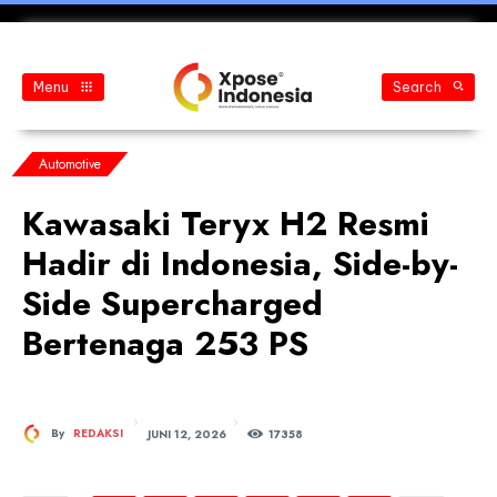
Menu
Search
Automotive
Kawasaki Teryx H2 Resmi
Hadir di Indonesia, Side-by-
Side Supercharged
Bertenaga 253 PS
JUNI 12, 2026
By
REDAKSI
173
58