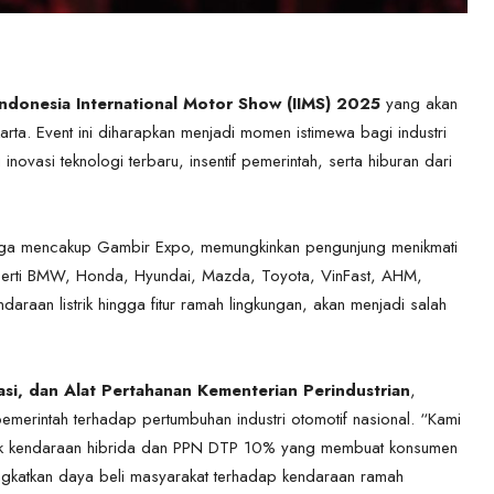
Indonesia International Motor Show (IIMS) 2025
yang akan
ta. Event ini diharapkan menjadi momen istimewa bagi industri
vasi teknologi terbaru, insentif pemerintah, serta hiburan dari
gga mencakup Gambir Expo, memungkinkan pengunjung menikmati
perti BMW, Honda, Hyundai, Mazda, Toyota, VinFast, AHM,
daraan listrik hingga fitur ramah lingkungan, akan menjadi salah
tasi, dan Alat Pertahanan Kementerian Perindustrian
,
merintah terhadap pertumbuhan industri otomotif nasional. “Kami
tuk kendaraan hibrida dan PPN DTP 10% yang membuat konsumen
ngkatkan daya beli masyarakat terhadap kendaraan ramah