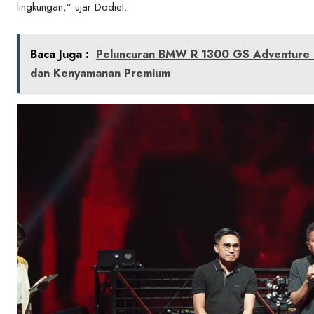
lingkungan,” ujar Dodiet.
Baca Juga :
Peluncuran BMW R 1300 GS Adventure Te
dan Kenyamanan Premium