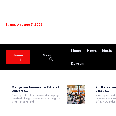
Jumat, Agustus 7, 2026
Home
News
Music
Search
Menu
Korean
Menyusuri Fenomena K-Halal
ZEEKR Pame
Universe...
Lineup...
Aroma gurih kaldu ramyeon dan legitnya
Persaingan kenda
tteokbokki hangat membumbung tinggi di
Indonesia semaki
langit-langit Grand...
GAIKINDO Indones