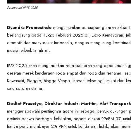
Pressconf IIMS 2025
Dyandra Promosindo
mengumumkan persiapan gelaran akbar
berlangsung pada 13-23 Februari 2025 di JIExpo Kemayoran, Jakar
otomotif dan masyarakat Indonesia, dengan mengusung kombinasi ino
musisi terbaik tanah air.
IIMS 2025 akan menghadirkan area pameran yang diperluas hin
deretan merek kendaraan roda empat dan roda dua ternama, se
Kawasaki, Piaggio, hingga Vespa. Inovasi teknologi, mulai dari ken
satu sorotan utama.
Dodiet Prasetyo, Direktur Industri Maritim, Alat Transpor
menggarisbawahi pentingnya acara ini sebagai bentuk dukungan pe
optimis bahwa berbagai kebijakan, seperti diskon PPnBM 3% un
hanya perlu membayar 2% PPN untuk kendaraan listrik, akan meni