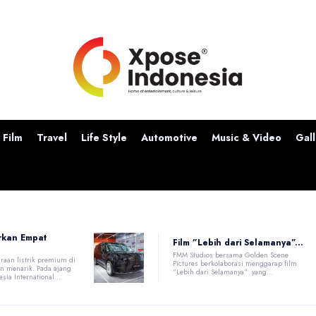
Film
Travel
Life Style
Automotive
Music & Video
Gall
rkan Empat
Film ”Lebih dari Selamanya”...
FMM Studios bersama Golden Scene
raan listrik premium di
Pictures berkolaborasi menggarap film
n menarik. Pada ajang
”Lebih dari Selamanya” yang...
ia International...