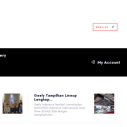
EMAIL US
ery
My Account
Geely Tampilkan Lineup
Lengkap...
Geely Indonesia kembali meramaikan
GAIKINDO Indonesia International Auto
Show (GIIAS) 2026 dengan
menghadirkan...