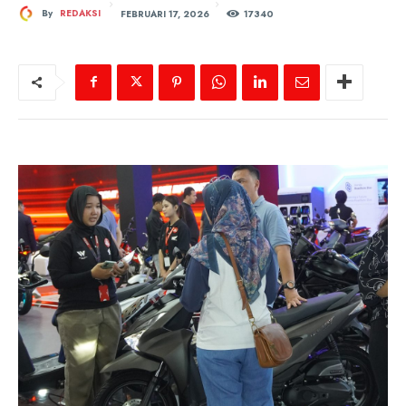
FEBRUARI 17, 2026
By
REDAKSI
173
40